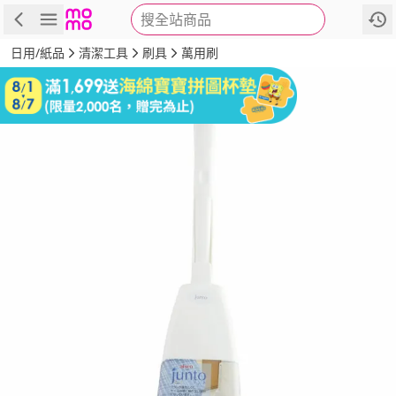
搜全站商品
商品
評價
詳情
規格
推薦
日用/紙品
清潔工具
刷具
萬用刷