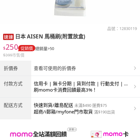
品號：
12830119
日本 AISEN
馬桶刷(附置放盒)
250
$
促銷價
總銷量>50
$
399
市售價
折價券
查看可使用的折價券
付款方式
信用卡 | 無卡分期 | 貨到付款 | 行動支付 | 超
商付款 | ATM | 銀聯卡
刷momo卡消費回饋最高3%！
配送方式
快速到貨/離島配送
未滿$490 運費$75
超商/i郵箱/myfone門市取貨
滿$190出貨