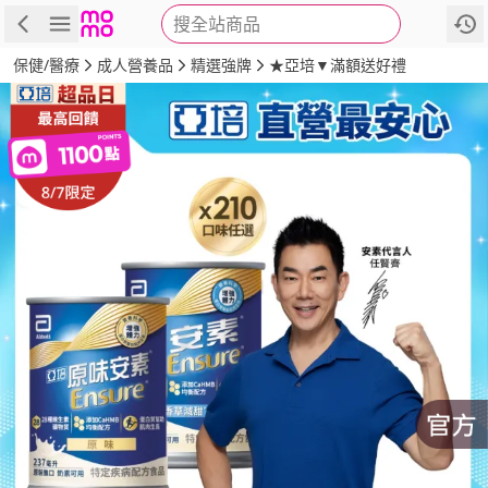
搜全站商品
商品
評價
詳情
規格
推薦
保健/醫療
成人營養品
精選強牌
★亞培▼滿額送好禮