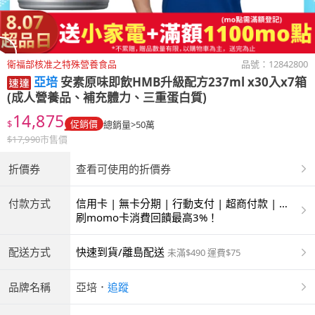
衛福部核准之特殊營養食品
品號：
12842800
亞培
安素原味即飲HMB升級配方237ml x30入x7箱
(成人營養品、補充體力、三重蛋白質)
14,875
$
促銷價
總銷量>50萬
$
17,990
市售價
折價券
查看可使用的折價券
付款方式
信用卡 | 無卡分期 | 行動支付 | 超商付款 | 銀
聯卡
刷momo卡消費回饋最高3%！
配送方式
快速到貨/離島配送
未滿$490 運費$75
品牌名稱
亞培
．
追蹤