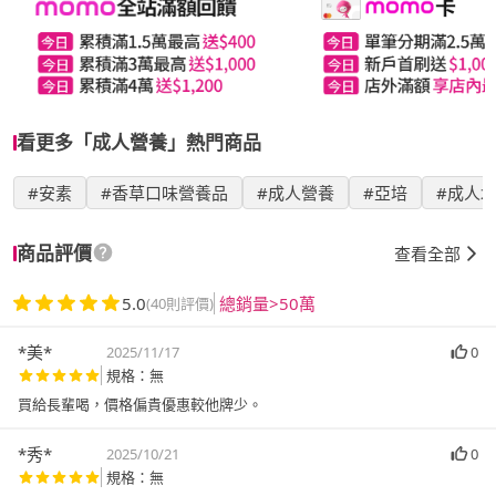
看更多「成人營養」熱門商品
#安素
#香草口味營養品
#成人營養
#亞培
#成人
商品評價
查看全部
5.0
總銷量>50萬
(40則評價)
*美*
2025/11/17
0
規格：無
買給長輩喝，價格偏貴優惠較他牌少。
*秀*
2025/10/21
0
規格：無