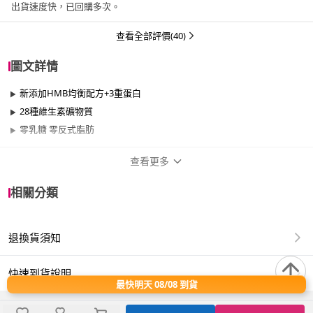
出貨速度快，已回購多次。
查看全部評價(40)
圖文詳情
新添加HMB均衡配方+3重蛋白
28種維生素礦物質
零乳糖 零反式脂肪
查看更多
商品規格
相關分類
品牌名稱
亞培
退換貨須知
品牌系列
安素
類型
飲品、可以管灌
快速到貨說明
最快明天 08/08 到貨
對象與族群
男、女、成年、銀髮族