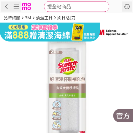
搜全站商品
商品
評價
詳情
規格
推薦
品牌旗艦
3M
清潔工具
刷具/刮刀