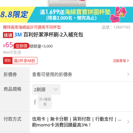
獨特兩用海綿設計可適用不同杯型
品號：
12847163
3M
百利好潔淨杯刷-2入補充包
65
$
促銷價
總銷量>3,000
$
80
市售價
滿2件享88折
現折
活動賣場
折價券
查看可使用的折價券
商品規格
2刷頭
共1種
規
格
付款方式
信用卡 | 無卡分期 | 貨到付款 | 行動支付 | 超
商付款 | ATM | 銀聯卡
刷momo卡消費回饋最高3%！