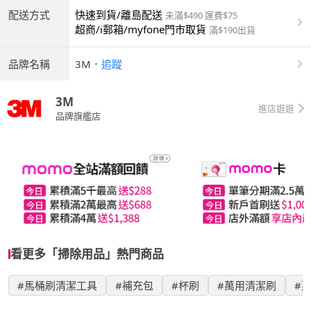
配送方式
快速到貨/離島配送
未滿$490 運費$75
超商/i郵箱/myfone門市取貨
滿$190出貨
品牌名稱
3M
．
追蹤
3M
進店逛逛
品牌旗艦店
看更多「掃除用品」熱門商品
#馬桶刷清潔工具
#補充包
#杯刷
#萬用清潔刷
#