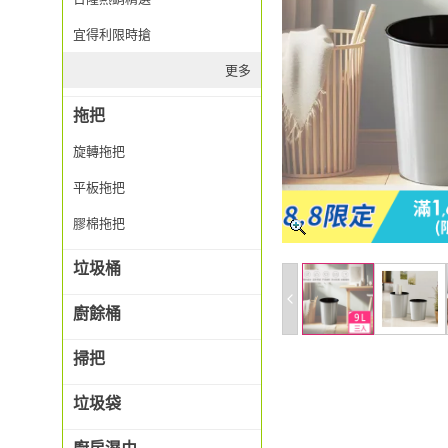
宜得利限時搶
更多
拖把
旋轉拖把
平板拖把
膠棉拖把
垃圾桶
廚餘桶
掃把
垃圾袋