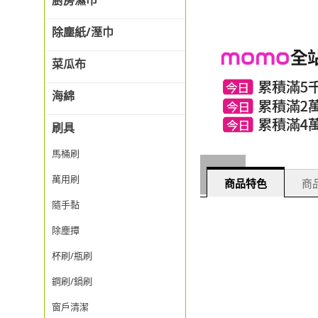
廚房濕巾
除塵紙/溼巾
菜瓜布
海綿
刷具
馬桶刷
萬用刷
商品特色
商品
隨手黏
除塵撢
杯刷/瓶刷
鋼刷/鍋刷
窗戶清潔