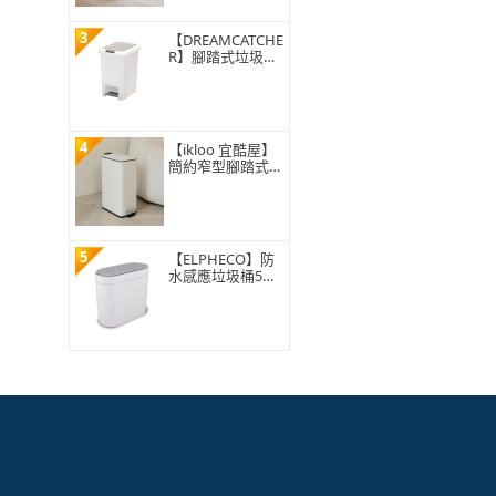
3
【DREAMCATCHE
R】腳踏式垃圾桶
15L(垃圾桶 垃圾
筒 帶蓋垃圾桶 掀
蓋垃圾桶 踩踏垃
圾桶 廁所廚房)
4
【ikloo 宜酷屋】
簡約窄型腳踏式垃
圾桶 加高款15L
(緩降功能 附提把
輕奢簡約)
5
【ELPHECO】防
水感應垃圾桶5公
升 ELPH5711(窄
身設計/小容量/小
空間適用)