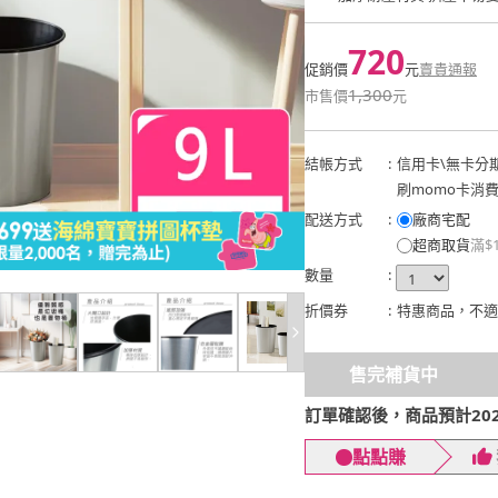
720
促銷價
元
賣貴通報
1,300
市售價
元
結帳方式
:
信用卡
\
無卡分
刷momo卡消
配送方式
:
廠商宅配
超商取貨
滿$
數量
:
折價券
:
特惠商品，不適
售完補貨中
訂單確認後，商品預計2026
點點賺