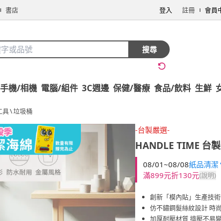
書店
登入
註冊
會員
搜尋
手機/相機
電腦/組件
3C週邊
保健/醫療
食品/飲料
生鮮
工具
\
垃圾桶
-台製嚴選-
HANDLE TIME
台製
08/01~08/08
紙品清潔▼
滿899元折130元
(說明)
創新「模內貼」生產技術
仿不鏽鋼髮絲紋設計 時
加厚耐壓材質 擠壓不易