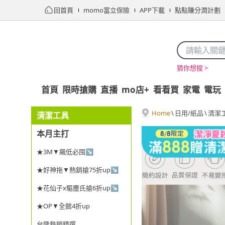
回首頁
momo富立保險
APP下載
點點賺分潤計劃
猜你想搜 >
首頁
限時搶購
直播
mo店+
看看買
家電
電玩
Home
\
日用/紙品
\
清潔
清潔工具
本月主打
★3M▼飆低必囤↘
★好神拖▼熱銷搶75折up↘
★花仙子x驅塵氏搶6折up↘
★OP▼全館4折up
台隆熱銷精選