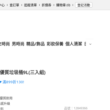
中心
查訂單
追蹤清單
折價券
購物車 (0)
登記活動
女時尚
男時尚
精品/飾品
彩妝保養
個人清潔
日用/紙品
母
優質垃圾桶9L(三入組)
滿899折130!
優質耐用
尚感升級
品號：
12849366
變形