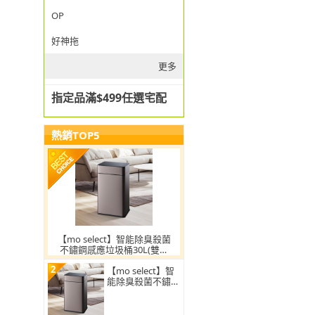
OP
好神拖
更多
指定品滿$499任選宅配
熱銷TOP5
【mo select】智能除臭殺菌
不鏽鋼感應垃圾桶30L(雙開
蓋/大容量/附充電電池/mo選)
2
【mo select】智
能除臭殺菌不鏽鋼
感應垃圾桶30L(雙
開蓋/大容量/附充
電電池)