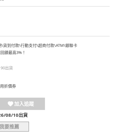
期
\
貨到付款
\
行動支付
\
超商付款
\
ATM
\
銀聯卡
費回饋最高3%！
190出貨
用折價券
加入追蹤
/08/10出貨
我要推薦