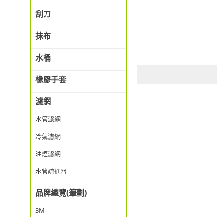
刮刀
抹布
水桶
橡膠手套
濾網
水管濾網
冷氣濾網
油煙濾網
水管疏通器
品牌總覽(筆劃)
3M