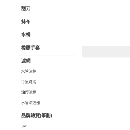
刮刀
抹布
水桶
橡膠手套
濾網
水管濾網
冷氣濾網
油煙濾網
水管疏通器
品牌總覽(筆劃)
3M