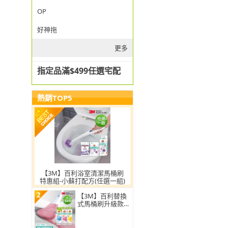
OP
好神拖
更多
指定品滿$499任選宅配
熱銷TOP5
【3M】百利浴室清潔馬桶刷
特惠組-小蘇打配方(任選一組)
2
【3M】百利替換
式馬桶刷升級款
補充包-15刷頭入
(薰衣草/香檸/無
香 可任選)