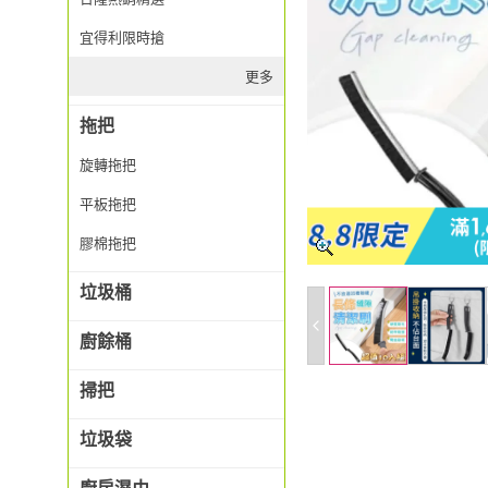
宜得利限時搶
更多
拖把
旋轉拖把
平板拖把
膠棉拖把
垃圾桶
廚餘桶
掃把
垃圾袋