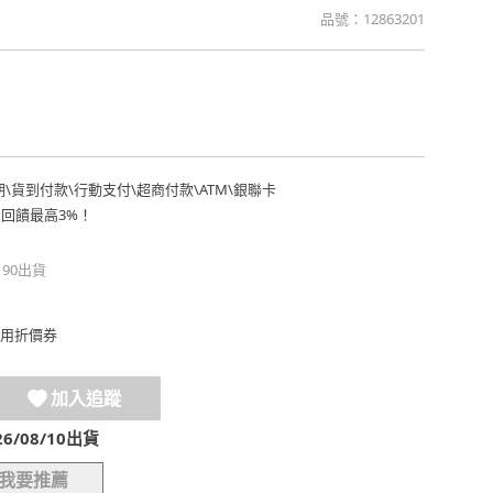
品號：
12863201
期
\
貨到付款
\
行動支付
\
超商付款
\
ATM
\
銀聯卡
費回饋最高3%！
190出貨
用折價券
加入追蹤
/08/10出貨
我要推薦