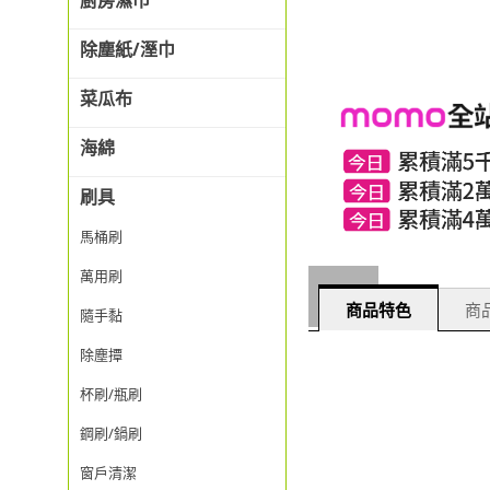
廚房濕巾
除塵紙/溼巾
菜瓜布
海綿
刷具
馬桶刷
萬用刷
商品特色
商品
隨手黏
除塵撢
杯刷/瓶刷
鋼刷/鍋刷
窗戶清潔