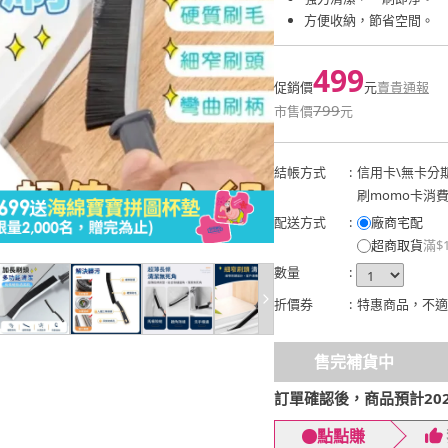
方便收納，節省空間。
499
促銷價
元
賣貴通報
799
市售價
元
結帳方式
:
信用卡
\
無卡分
刷momo卡消
配送方式
:
廠商宅配
超商取貨
滿$
數量
:
折價券
:
特惠商品，不適
售完補貨中
訂單確認後，商品預計2026
點點賺