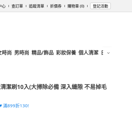
中心
查訂單
追蹤清單
折價券
購物車 (0)
登記活動
女時尚
男時尚
精品/飾品
彩妝保養
個人清潔
日用/紙品
母
清潔刷10入(大掃除必備 深入縫隙 不易掉毛
滿899折130!