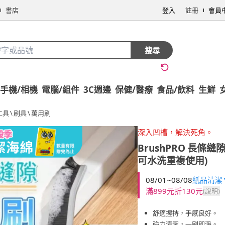
書店
登入
註冊
會員
搜尋
手機/相機
電腦/組件
3C週邊
保健/醫療
食品/飲料
生鮮
工具
\
刷具
\
萬用刷
深入凹槽，解決死角。
BrushPRO
長條縫隙
可水洗重複使用)
08/01~08/08
紙品清潔▼
滿899元折130元
(說明)
舒適握持，手感良好。
強力清潔，一刷即淨。