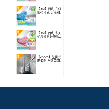
3
【3M】百利 升級
版替換式 馬桶刷
特惠組(可任選2
組)
4
【3M】百利替換
式馬桶刷升級款
補充包-5刷頭入
(薰衣草/香檸/無
香 可任選)
5
【ecoco】壁掛式
馬桶刷 自動開關
蓋 一次性拋棄式3
60°旋轉刷頭 浴室
廁所清潔 附8入刷
頭 替換補充包