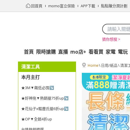
回首頁
momo富立保險
APP下載
點點賺分潤計劃
猜你想搜 >
首頁
限時搶購
直播
mo店+
看看買
家電
電玩
Home
\
日用/紙品
\
清潔
清潔工具
本月主打
★3M▼飆低必囤↘
★好神拖▼熱銷搶75折up↘
★花仙子x驅塵氏搶6折up↘
★OP▼全館4折up
台隆熱銷精選