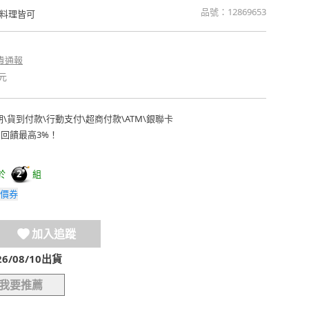
品號：
12869653
料理皆可
貴通報
元
期
\
貨到付款
\
行動支付
\
超商付款
\
ATM
\
銀聯卡
費回饋最高3%！
於
組
2
價券
加入追蹤
/08/10出貨
我要推薦