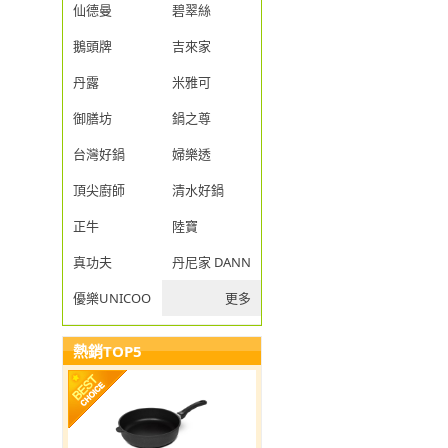
仙德曼
碧翠絲
鵝頭牌
吉來家
丹露
米雅可
御膳坊
鍋之尊
台灣好鍋
婦樂透
頂尖廚師
清水好鍋
正牛
陸寶
真功夫
丹尼家 DANNY JIA
優樂UNICOOK
更多
熱銷TOP5