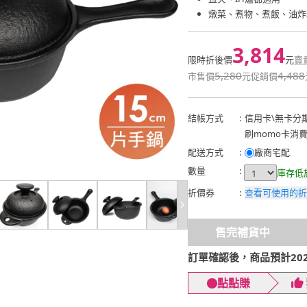
燉菜、煮物、煮飯、油炸
3,814
限時折後價
元
賣
5,280
4,488
市售價
元
促銷價
結帳方式
:
信用卡
\
無卡分
刷momo卡消
配送方式
:
廠商宅配
數量
:
庫存低
折價券
:
查看可使用的折
售完補貨中
訂單確認後，商品預計2026
點點賺