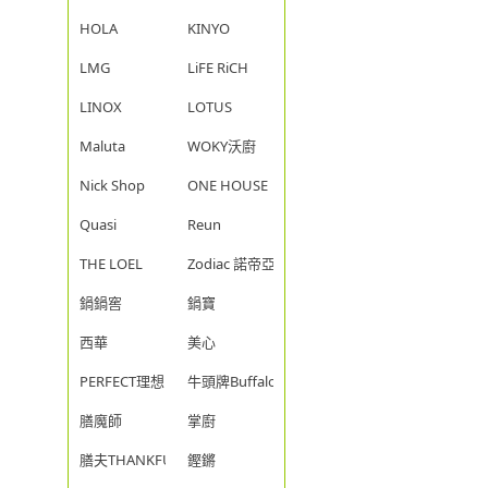
HOLA
KINYO
LMG
LiFE RiCH
LINOX
LOTUS
Maluta
WOKY沃廚
Nick Shop
ONE HOUSE
Quasi
Reun
THE LOEL
Zodiac 諾帝亞
鍋鍋窖
鍋寶
西華
美心
PERFECT理想
牛頭牌Buffalo
膳魔師
掌廚
膳夫THANKFUL
鏗鏘