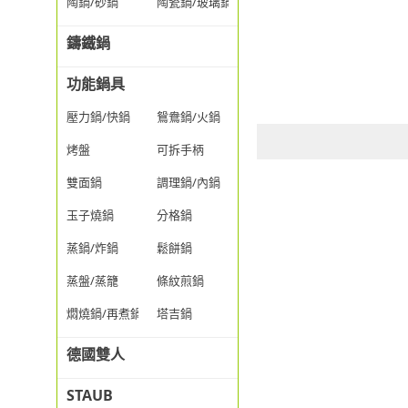
陶鍋/砂鍋
陶瓷鍋/玻璃鍋/透明鍋
鑄鐵鍋
功能鍋具
壓力鍋/快鍋
鴛鴦鍋/火鍋
烤盤
可拆手柄
雙面鍋
調理鍋/內鍋
玉子燒鍋
分格鍋
蒸鍋/炸鍋
鬆餅鍋
蒸盤/蒸籠
條紋煎鍋
燜燒鍋/再煮鍋
塔吉鍋
德國雙人
STAUB