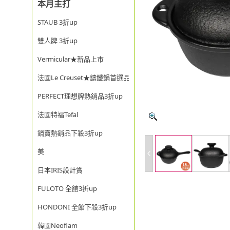
本月主打
STAUB 3折up
雙人牌 3折up
Vermicular★新品上市
法國Le Creuset★鑄鐵鍋首選品牌
PERFECT理想牌熱銷品3折up
法國特福Tefal
鍋寶熱銷品下殺3折up
美
日本IRIS設計賞
FULOTO 全館3折up
HONDONI 全館下殺3折up
韓國Neoflam