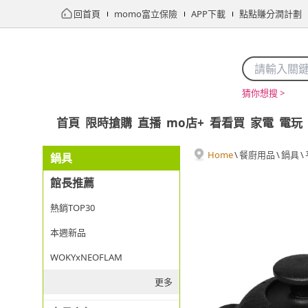
回首頁
momo富立保險
APP下載
點點賺分潤計劃
猜你想搜 >
首頁
限時搶購
直播
mo店+
看看買
家電
電玩
Home
\
餐廚用品
\
鍋具
\
鍋具
館長推薦
熱銷TOP30
本週新品
WOKYxNEOFLAM
更多