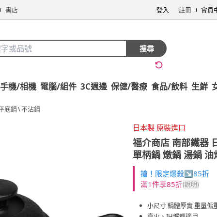
書店
登入
註冊
會員
搜尋
手機/相機
電腦/組件
3C週邊
保健/醫療
食品/飲料
生鮮
平底鍋
\
不沾鍋
日本製 原裝進口
福介商店 南部鐵器 
單柄鍋 燉鍋 湯鍋 油
搶！限定爆殺↘85折
滿1件享85折
(說明)
小尺寸 鍋體厚實 重量偏
直火、IH爐都適用