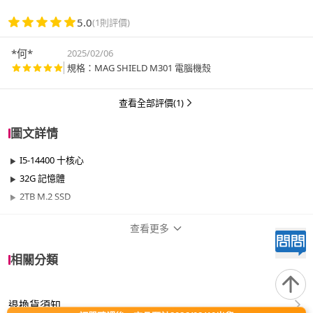
5.0
(1則評價)
*何*
2025/02/06
規格：MAG SHIELD M301 電腦機殼
查看全部評價(1)
圖文詳情
I5-14400 十核心
32G 記憶體
2TB M.2 SSD
查看更多
商品規格
相關分類
品牌名稱
華碩平台
退換貨須知
效能
400W以下