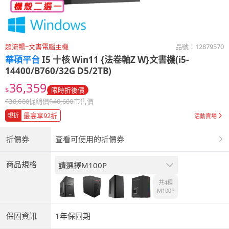
超流暢~文書電腦主機
品號：
12879570
華碩平台
I5 十核 Win11 {法卷軸Z W}文書機(i5-
14400/B760/32G D5/2TB)
36,359
$
限時折後價
$
38,680
促銷價
$
40,680
市售價
最高享92折
現折
活動賣場
折價券
查看可使用的折價券
商品規格
請選擇M100P
共4種
M100P
保固資訊
1年保固期