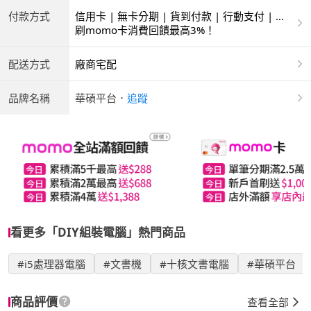
付款方式
信用卡 | 無卡分期 | 貨到付款 | 行動支付 | 銀
聯卡
刷momo卡消費回饋最高3%！
配送方式
廠商宅配
品牌名稱
華碩平台
．
追蹤
看更多「DIY組裝電腦」熱門商品
#i5處理器電腦
#文書機
#十核文書電腦
#華碩平台
商品評價
查看全部