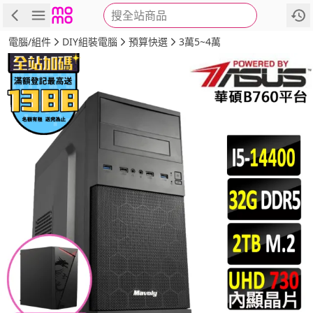
搜全站商品
商品
評價
詳情
規格
推薦
電腦/組件
DIY組裝電腦
預算快選
3萬5~4萬