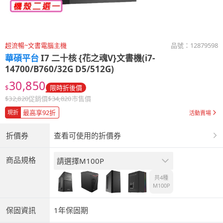
超流暢~文書電腦主機
品號：
12879598
華碩平台
I7 二十核 {花之魂V}文書機(i7-
14700/B760/32G D5/512G)
30,850
$
限時折後價
$
32,820
促銷價
$
34,820
市售價
最高享92折
現折
活動賣場
折價券
查看可使用的折價券
商品規格
請選擇M100P
共4種
M100P
保固資訊
1年保固期