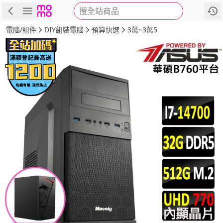
搜全站商品
商品
評價
詳情
規格
推薦
電腦/組件
DIY組裝電腦
預算快選
3萬~3萬5