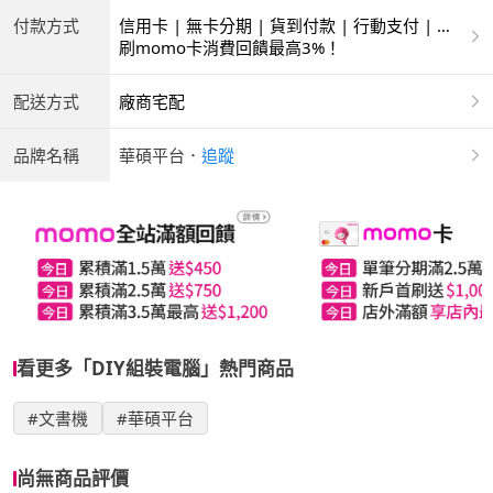
付款方式
信用卡 | 無卡分期 | 貨到付款 | 行動支付 | 銀
聯卡
刷momo卡消費回饋最高3%！
配送方式
廠商宅配
品牌名稱
華碩平台
．
追蹤
看更多「DIY組裝電腦」熱門商品
#文書機
#華碩平台
尚無商品評價