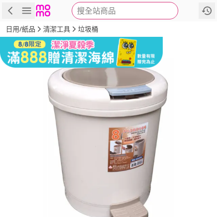
搜全站商品
商品
評價
詳情
規格
推薦
日用/紙品
清潔工具
垃圾桶