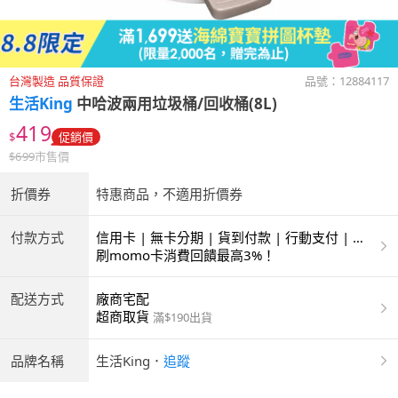
台灣製造 品質保證
品號：
12884117
生活King
中哈波兩用垃圾桶/回收桶(8L)
419
$
促銷價
$
699
市售價
折價券
特惠商品，不適用折價券
付款方式
信用卡 | 無卡分期 | 貨到付款 | 行動支付 | 超
商付款 | ATM | 銀聯卡
刷momo卡消費回饋最高3%！
配送方式
廠商宅配
超商取貨
滿$190出貨
品牌名稱
生活King
．
追蹤