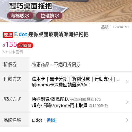
品號：
12884151
E.dot
迷你桌面玻璃清潔海綿拖把
155
$
促銷價
$
359
市售價
折價券
特惠商品，不適用折價券
付款方式
信用卡 | 無卡分期 | 貨到付款 | 行動支付 | 超
商付款 | ATM | 銀聯卡
刷momo卡消費回饋最高3%！
配送方式
快速到貨/離島配送
未滿$490 運費$75
超商/i郵箱/myfone門市取貨
滿$190出貨
品牌名稱
E.dot
．
追蹤