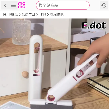
搜全站商品
商品
評價
詳情
規格
推薦
日用/紙品
清潔工具
拖把
膠棉拖把