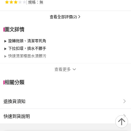
規格：無
查看全部評價(2)
圖文詳情
旋轉拖頭、清潔零死角
下拉扣環，擠水不髒手
快速清潔檯面水漬髒污
查看更多
商品規格
相關分類
品牌名稱
E.dot
退換貨須知
適用於
室內、室外、窗戶
快速到貨說明
◆ 商品名稱：免手洗桌面小拖把
◆ 顏色：白+紅