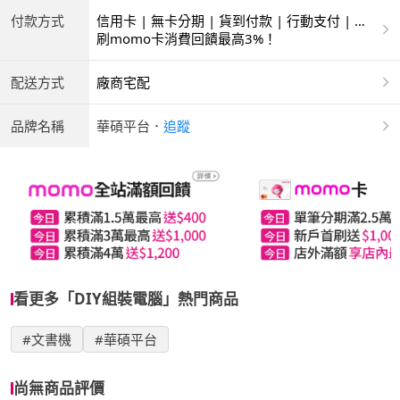
付款方式
信用卡 | 無卡分期 | 貨到付款 | 行動支付 | 銀
聯卡
刷momo卡消費回饋最高3%！
配送方式
廠商宅配
品牌名稱
華碩平台
．
追蹤
看更多「DIY組裝電腦」熱門商品
#文書機
#華碩平台
尚無商品評價