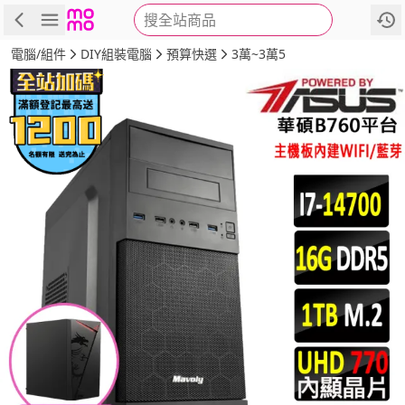
搜全站商品
商品
評價
詳情
規格
推薦
電腦/組件
DIY組裝電腦
預算快選
3萬~3萬5