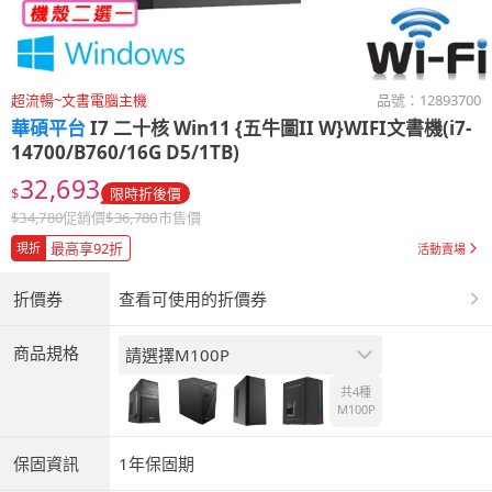
超流暢~文書電腦主機
品號：
12893700
華碩平台
I7 二十核 Win11 {五牛圖II W}WIFI文書機(i7-
14700/B760/16G D5/1TB)
32,693
$
限時折後價
$
34,780
促銷價
$
36,780
市售價
最高享92折
現折
活動賣場
折價券
查看可使用的折價券
商品規格
請選擇M100P
共4種
M100P
保固資訊
1年保固期