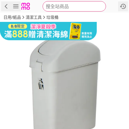
搜全站商品
商品
評價
詳情
規格
推薦
日用/紙品
清潔工具
垃圾桶