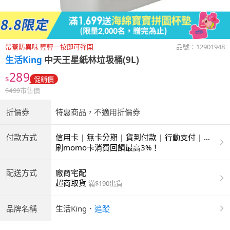
帶蓋防異味 輕輕一按即可彈開
品號：
12901948
生活King
中天王星紙林垃圾桶(9L)
289
$
促銷價
$
499
市售價
折價券
特惠商品，不適用折價券
付款方式
信用卡 | 無卡分期 | 貨到付款 | 行動支付 | 超
商付款 | ATM | 銀聯卡
刷momo卡消費回饋最高3%！
配送方式
廠商宅配
超商取貨
滿$190出貨
品牌名稱
生活King
．
追蹤