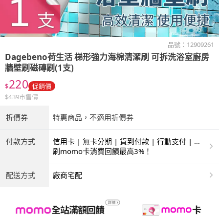
品號：
12909261
Dagebeno荷生活
梯形強力海棉清潔刷 可拆洗浴室廚房
牆壁刷磁磚刷(1支)
220
$
促銷價
$
439
市售價
折價券
特惠商品，不適用折價券
付款方式
信用卡 | 無卡分期 | 貨到付款 | 行動支付 | 超
商付款 | ATM | 銀聯卡
刷momo卡消費回饋最高3%！
配送方式
廠商宅配