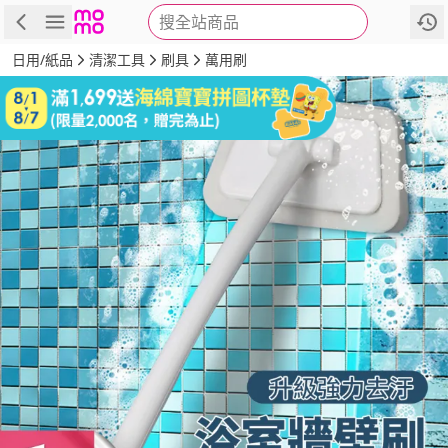
搜全站商品
商品
評價
詳情
規格
推薦
日用/紙品
清潔工具
刷具
萬用刷