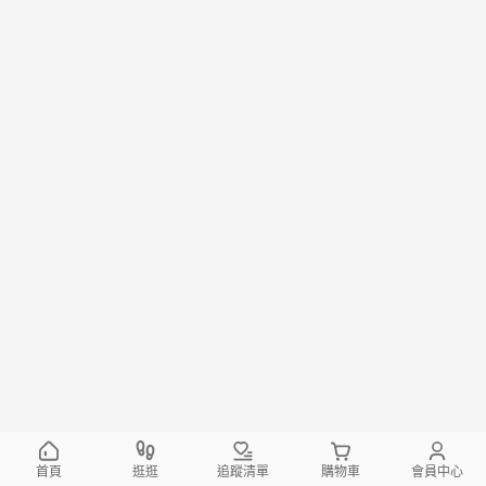
首頁
逛逛
追蹤清單
購物車
會員中心