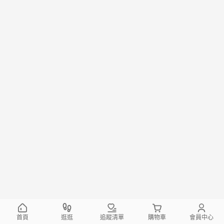
首頁
逛逛
追蹤清單
購物車
會員中心