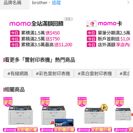
品牌名稱
brother
．
追蹤
看更多「雷射印表機」熱門商品
#有線網路
#彩色雷射印表機
#黑白雷射印表機
#黑白
相關商品