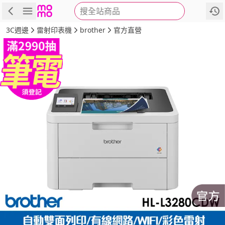
搜全站商品
商品
評價
詳情
規格
推薦
3C週邊
雷射印表機
brother
官方直營