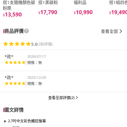
搭1支隨機顏色碳
搭1黑碳粉
福利品
搭1組四
粉匣
17,790
10,990
19,49
$
$
$
13,590
$
商品評價
查看全部
5.0
(2則評價)
*政*
2026/07/17
規格：無
*政*
2025/12/29
規格：無
查看全部評價(2)
圖文詳情
2.7吋中文彩色觸控螢幕