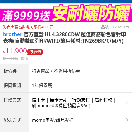
彩色商務雷射機★限折4000元
品號：
12921079
brother
官方直營 HL-L3280CDW 超值商務彩色雷射印
表機(自動雙面列印/WIFI/適用耗材:TN269BK/C/M/Y)
11,900
$
促銷價
$
15,900
市售價
折價券
特惠商品，不適用折價券
保固資訊
1年保固期
付款方式
信用卡 | 無卡分期 | 行動支付 | 超商付款 | 銀
聯卡
刷momo卡消費回饋最高3%！
配送方式
momo宅配/離島配送