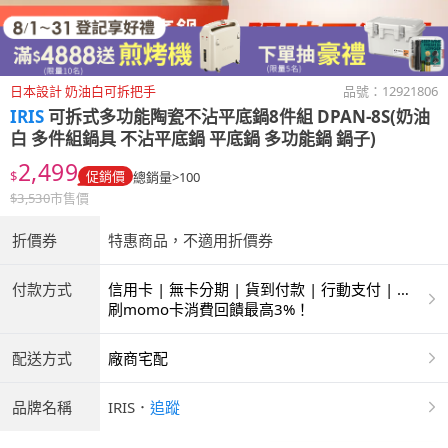
日本設計 奶油白可拆把手
品號：
12921806
IRIS
可拆式多功能陶瓷不沾平底鍋8件組 DPAN-8S(奶油
白 多件組鍋具 不沾平底鍋 平底鍋 多功能鍋 鍋子)
2,499
$
促銷價
總銷量>100
$
3,530
市售價
折價券
特惠商品，不適用折價券
付款方式
信用卡 | 無卡分期 | 貨到付款 | 行動支付 | 超
商付款 | ATM | 銀聯卡
刷momo卡消費回饋最高3%！
配送方式
廠商宅配
品牌名稱
IRIS
．
追蹤