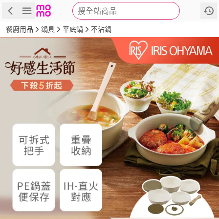
搜全站商品
商品
評價
詳情
規格
推薦
餐廚用品
鍋具
平底鍋
不沾鍋