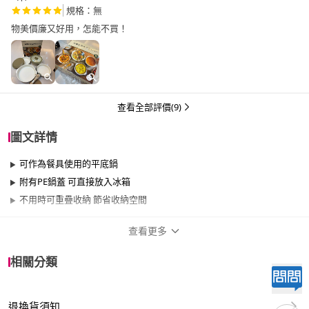
規格：無
物美價廉又好用，怎能不買！
查看全部評價(9)
圖文詳情
可作為餐具使用的平底鍋
附有PE鍋蓋 可直接放入冰箱
不用時可重疊收納 節省收納空間
查看更多
商品規格
相關分類
品牌名稱
IRIS
退換貨須知
尺寸
17cm~20cm、26cm~29cm