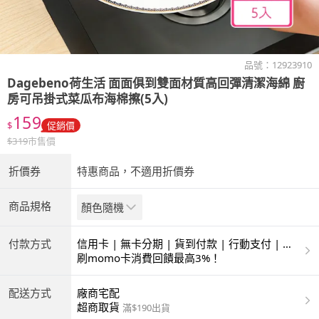
品號：
12923910
Dagebeno荷生活
面面俱到雙面材質高回彈清潔海綿 廚
房可吊掛式菜瓜布海棉擦(5入)
159
$
促銷價
$
319
市售價
折價券
特惠商品，不適用折價券
商品規格
顏色隨機
付款方式
信用卡 | 無卡分期 | 貨到付款 | 行動支付 | 超
商付款 | ATM | 銀聯卡
刷momo卡消費回饋最高3%！
配送方式
廠商宅配
超商取貨
滿$190出貨