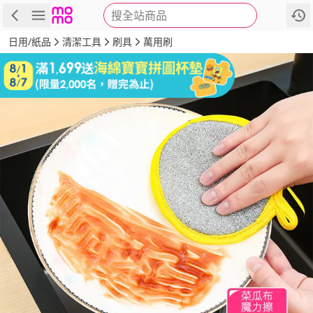
搜全站商品
商品
評價
詳情
規格
推薦
日用/紙品
清潔工具
刷具
萬用刷