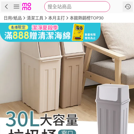
搜全站商品
商品
評價
詳情
規格
推薦
日用/紙品
清潔工具
本月主打
本館熱銷榜TOP30