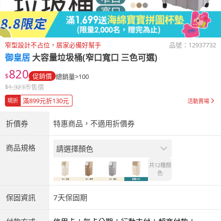
窄型設計不占位，居家必備好幫手
品號：
12937732
御皇居
大容量垃圾桶(窄口寬口 三色可選)
820
$
促銷價
總銷量>100
$
1,323
市售價
滿899元折130元
現折
活動賣場
折價券
特惠商品，不適用折價券
商品規格
請選擇顏色
共12種
顏
色
保固資訊
7天保固期