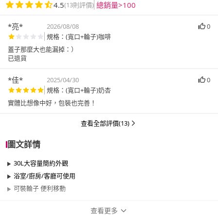
4.5
總銷量>100
(13則評價)
*亮*
2026/08/08
0
規格：(寬口+輪子)咖啡
蓋子那麼大也能漏掉：）
已退貨
*佳*
2025/04/30
0
規格：(寬口+輪子)奶杏
實體比想像中好，包裝也完善！
查看全部評價(13)
圖文詳情
30L大容量簡約外觀
浴室/廚房/客廳可使用
可裝輪子 便利移動
查看更多
商品規格