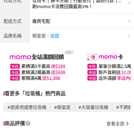
付款方式
信用卡 | 無卡分期 | 行動支付 | 超商付款 |
ATM | 銀聯卡
刷momo卡消費回饋最高3%！
配送方式
廠商宅配
品牌名稱
御皇居
．
追蹤
看更多「垃圾桶」熱門商品
#廚房用感應垃圾桶
#御皇居
#大容量垃圾桶
#不銹鋼
商品評價
查看全部