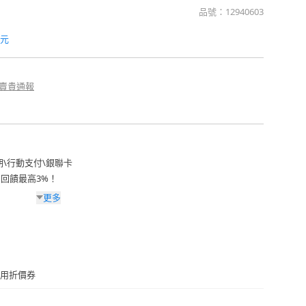
品號：
12940603
元
賣貴通報
期
\
行動支付
\
銀聯卡
費回饋最高3%！
更多
用折價券