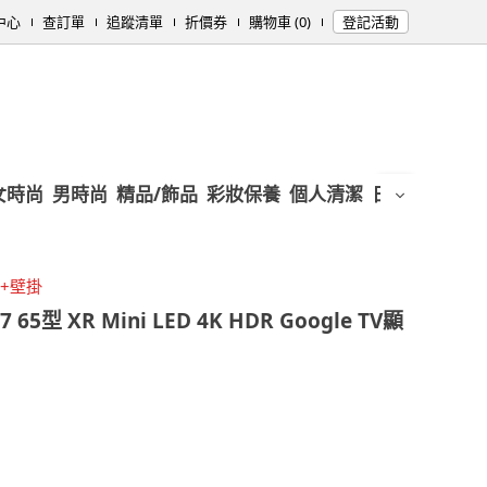
中心
查訂單
追蹤清單
折價券
購物車 (0)
登記活動
女時尚
男時尚
精品/飾品
彩妝保養
個人清潔
日用/紙品
母
+壁掛
7 65型 XR Mini LED 4K HDR Google TV顯