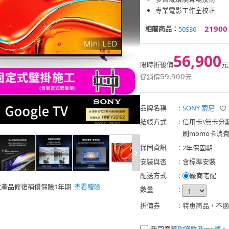
專業電影工作室校正
21900
相關商品：
50S30
56,900
限時折後價
元
59,900
促銷價
元
品牌名稱
:
SONY 索尼
結帳方式
:
信用卡
\
無卡分
刷momo卡消
保固資訊
:
2年保固期
安裝與否
:
含標準安裝
配送方式
:
廠商宅配
電產品修復補償保險1年期
查看贈險
數量
:
折價券
:
特惠商品，不適
我同意
獲取贈險及mo幣
。