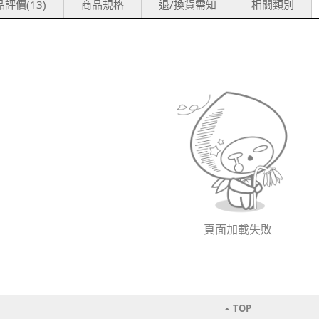
評價(13)
商品規格
退/換貨需知
相關類別
頁面加載失敗
TOP