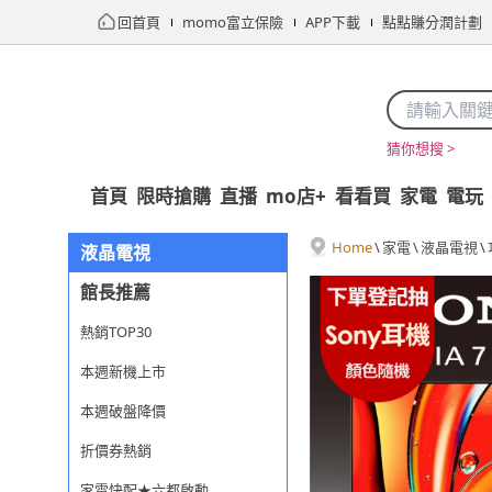
回首頁
momo富立保險
APP下載
點點賺分潤計劃
猜你想搜 >
首頁
限時搶購
直播
mo店+
看看買
家電
電玩
Home
\
家電
\
液晶電視
\
液晶電視
館長推薦
熱銷TOP30
本週新機上市
本週破盤降價
折價券熱銷
家電快配★六都啟動