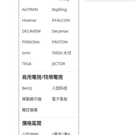
AmTRAN
DigiKing
Hisense
iFFALCON
DECAVIEW
Decamax
PERSONA
PROTON
omo
TAIGA 大河
TEGA
JECTOR
商用電視/特規電視
BenQ
人因科技
移動顯示器
電子看板
觸控螢幕
價格區間
小於9999
1萬至1萬9