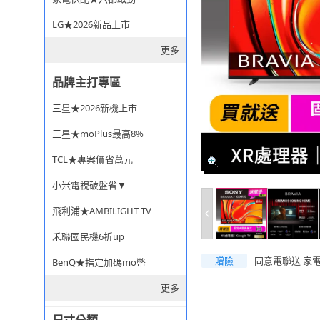
LG★2026新品上市
更多
品牌主打專區
三星★2026新機上市
三星★moPlus最高8%
TCL★專案價省萬元
小米電視破盤省▼
飛利浦★AMBILIGHT TV
禾聯國民機6折up
贈險
同意電聯送 家
BenQ★指定加碼mo幣
更多