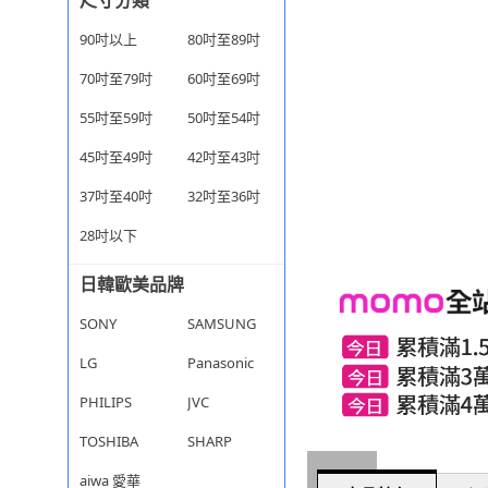
尺寸分類
90吋以上
80吋至89吋
70吋至79吋
60吋至69吋
55吋至59吋
50吋至54吋
45吋至49吋
42吋至43吋
37吋至40吋
32吋至36吋
28吋以下
日韓歐美品牌
SONY
SAMSUNG
LG
Panasonic
PHILIPS
JVC
TOSHIBA
SHARP
aiwa 愛華