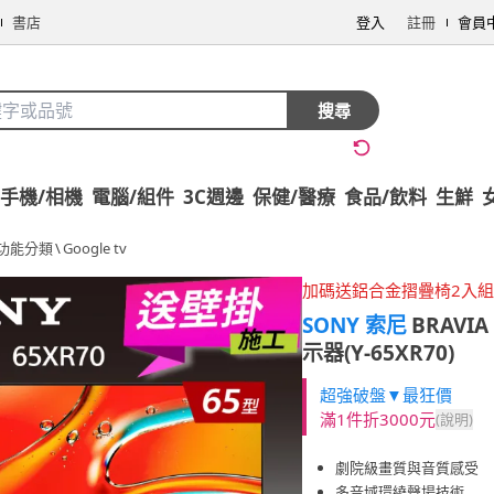
書店
登入
註冊
會員
搜尋
手機/相機
電腦/組件
3C週邊
保健/醫療
食品/飲料
生鮮
功能分類
\
Google tv
加碼送鋁合金摺疊椅2入組
SONY 索尼
BRAVIA 
示器(Y-65XR70)
超強破盤▼最狂價
滿1件折3000元
(說明)
劇院級畫質與音質感受
多音域環繞聲場技術