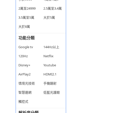
2萬至24999
2.5萬至3.4萬
3.5萬至5萬
大於5萬
大於8萬
功能分類
Google tv
144Hz以上
120Hz
Netflix
Disney+
Youtube
AirPlay2
HDMI2.1
情境光技術
手機鏡射
智慧連網
低藍光護眼
觸控式
解析度分類