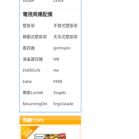
VIDAA
Linux
電視周邊配備
壁掛架
手臂式壁掛架
移動式壁掛架
天吊式壁掛架
遙控器
gomojoo
液晶護目鏡
NB
EVERSUN
He
katai
KMB
樂歌Loctek
Vogels
MountingDream
ErgoGrade
熱銷TOP5