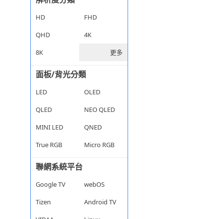
HD
FHD
QHD
4K
8K
更多
面板/背光分類
LED
OLED
QLED
NEO QLED
MINI LED
QNED
True RGB
Micro RGB
聯網系統平台
Google TV
webOS
Tizen
Android TV