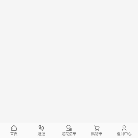
首頁
逛逛
追蹤清單
購物車
會員中心