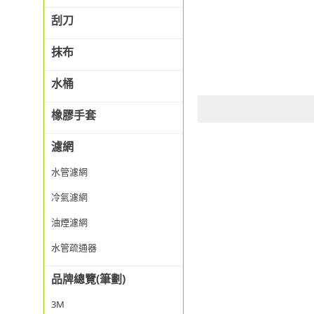
刮刀
抹布
水桶
橡膠手套
濾網
水管濾網
冷氣濾網
油煙濾網
水管疏通器
品牌總覽(筆劃)
3M