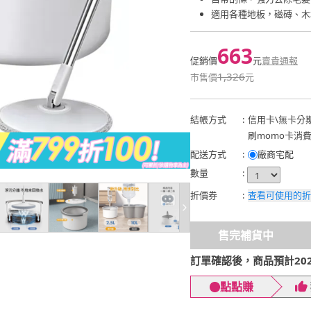
適用各種地板，磁磚、木
663
促銷價
元
賣貴通報
1,326
市售價
元
結帳方式
:
信用卡
\
無卡分
刷momo卡消
配送方式
:
廠商宅配
數量
:
折價券
:
查看可使用的折
售完補貨中
訂單確認後，商品預計2026
點點賺