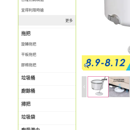
宜得利限時搶
更多
拖把
旋轉拖把
平板拖把
膠棉拖把
垃圾桶
廚餘桶
掃把
垃圾袋