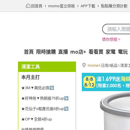
回首頁
momo富立保險
APP下載
點點賺分潤計劃
猜你想搜 >
首頁
限時搶購
直播
mo店+
看看買
家電
電玩
Home
\
日用/紙品
\
清潔
清潔工具
本月主打
★3M▼飆低必囤↘
★好神拖▼熱銷搶75折up↘
★花仙子x驅塵氏搶6折up↘
★OP▼全館4折up
台隆熱銷精選