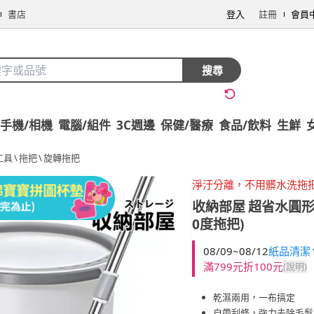
書店
登入
註冊
會員
搜尋
手機/相機
電腦/組件
3C週邊
保健/醫療
食品/飲料
生鮮
工具
\
拖把
\
旋轉拖把
淨汙分離，不用髒水洗拖
收納部屋
超省水圓形
0度拖把)
08/09~08/12
紙品清潔▼
滿799元折100元
(說明)
乾濕兩用，一布搞定
自帶刮條，強力去除毛髮