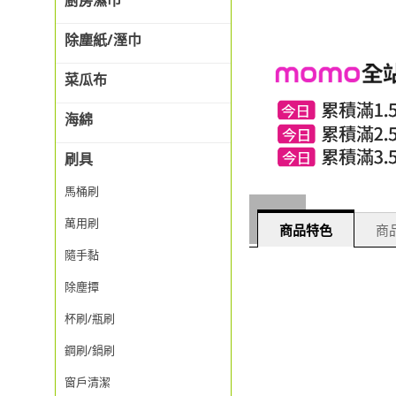
廚房濕巾
除塵紙/溼巾
菜瓜布
海綿
刷具
馬桶刷
萬用刷
商品特色
商品
隨手黏
除塵撢
杯刷/瓶刷
鋼刷/鍋刷
窗戶清潔