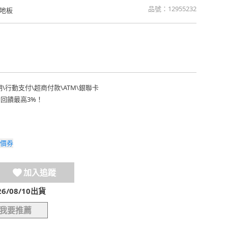
品號：
12955232
地板
期
\
行動支付
\
超商付款
\
ATM
\
銀聯卡
費回饋最高3%！
價券
加入追蹤
/08/10出貨
我要推薦