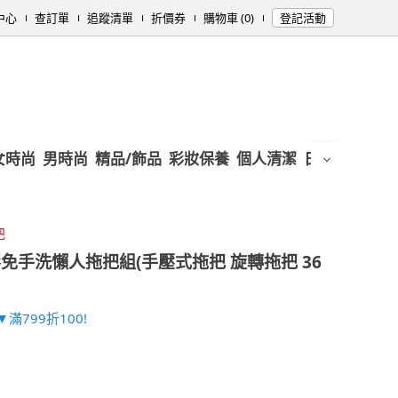
中心
查訂單
追蹤清單
折價券
購物車 (0)
登記活動
女時尚
男時尚
精品/飾品
彩妝保養
個人清潔
日用/紙品
母
把
免手洗懶人拖把組(手壓式拖把 旋轉拖把 36
滿799折100!