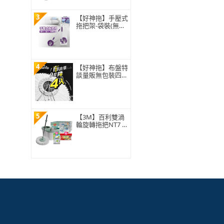
3
【好神拖】手壓式
拖把架-袋裝(無附
拖把布盤)
4
【好神拖】布盤特
談量販無包裝四入
組-極細緻布盤(無
包裝袋僅牛皮紙盒
裝)
5
【3M】百利雙渦
輪旋轉拖把NT7 (1
桿1桶1布) ★布盤
適用好神拖