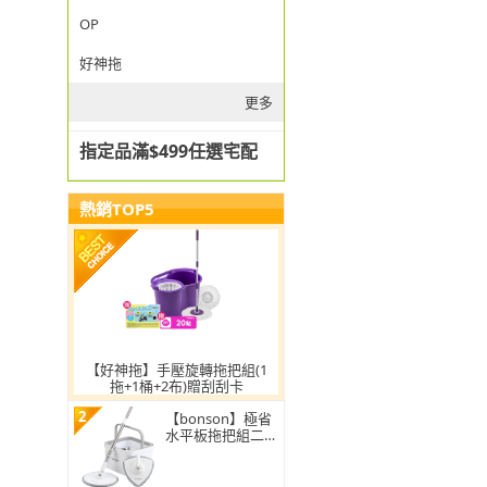
OP
好神拖
更多
指定品滿$499任選宅配
熱銷TOP5
【好神拖】手壓旋轉拖把組(1
拖+1桶+2布)贈刮刮卡
2
【bonson】極省
水平板拖把組二代
PLUS BO-A04