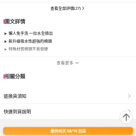
查看全部評價(27)
圖文詳情
懶人免手洗 一拉水全擠出
新升級吸水性超強的棉頭
特殊材質棉頭不易發硬
查看更多
商品規格
相關分類
適用於
臥室、客廳、浴室、廚房、門、門櫃、陽台、
餐廳、室內、室外、玄關、窗戶
退換貨須知
品名：3組替換棉頭 新升級懶人膠棉拖把
快速到貨說明
尺寸：棉頭28cm
最快明天 08/10 到貨
商品認證：