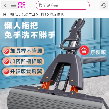
搜全站商品
商品
評價
詳情
規格
推薦
日用/紙品
清潔工具
拖把
膠棉拖把