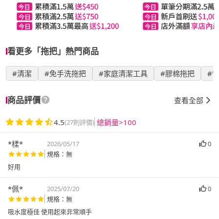
看更多「拖把」熱門商品
#清潔
#免手洗拖把
#家庭清潔工具
#膠棉拖把
#
商品評價
查看全部
4.5
總銷量>100
(27則評價)
*楺*
2026/05/17
0
規格：無
好用
*佩*
2025/07/20
0
規格：無
吸水度極佳 使用起來非常順手