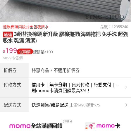
速軟棉頭兩段式全包覆擠水
品號：
12955240
3組替換棉頭 新升級 膠棉拖把(海綿拖把 免手洗 超強
吸水 乾濕 清潔)
199
$
促銷價
總銷量>100
$
899
市售價
折價券
特惠商品，不適用折價券
付款方式
信用卡 | 無卡分期 | 貨到付款 | 行動支付 | 超
商付款 | ATM | 銀聯卡
刷momo卡消費回饋最高3%！
配送方式
快速到貨/離島配送
未滿$490 運費$75