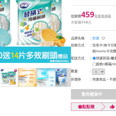
459
促銷價
元
賣貴通報
718
市售價
元
品牌名稱
:
妙潔
結帳方式
:
信用卡
\
無卡分
刷momo卡消
配送方式
:
快速到貨/離
超商/i郵箱/m
數量
:
折價券
:
特惠商品，不適
售完補貨中
點點賺