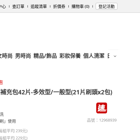
中心
查訂單
追蹤清單
折價券
購物車 (0)
登記活動
女時尚
男時尚
精品/飾品
彩妝保養
個人清潔
日用/紙品
母
惠
充包42片-多效型/一般型(21片刷頭x2包)
洗
品號：
12968939
刷」使用
(每組平均
239元
)
(每組平均
229元
)