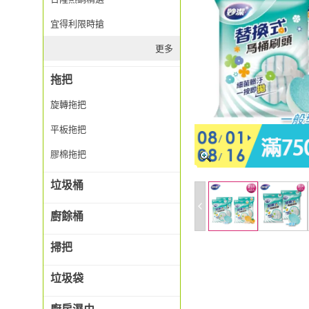
宜得利限時搶
更多
拖把
旋轉拖把
平板拖把
膠棉拖把
垃圾桶
廚餘桶
掃把
垃圾袋