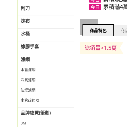
刮刀
抹布
商品特色
商品
水桶
橡膠手套
總銷量>1.5萬
濾網
水管濾網
冷氣濾網
油煙濾網
水管疏通器
品牌總覽(筆劃)
3M