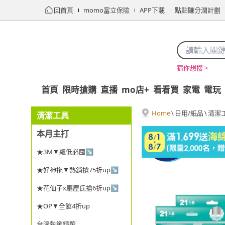
回首頁
momo富立保險
APP下載
點點賺分潤計劃
猜你想搜 >
首頁
限時搶購
直播
mo店+
看看買
家電
電玩
Home
\
日用/紙品
\
清潔
清潔工具
本月主打
★3M▼飆低必囤↘
★好神拖▼熱銷搶75折up↘
★花仙子x驅塵氏搶6折up↘
★OP▼全館4折up
台隆熱銷精選