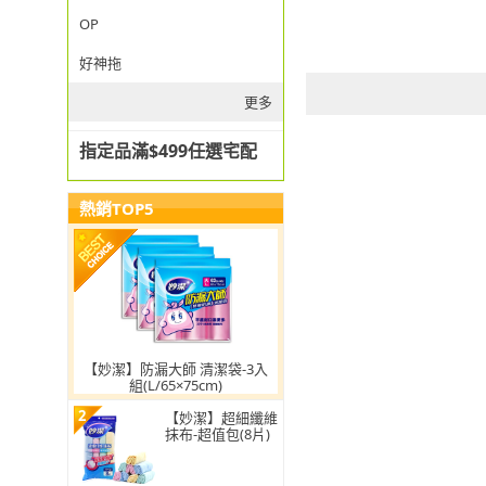
OP
好神拖
更多
指定品滿$499任選宅配
熱銷TOP5
【妙潔】防漏大師 清潔袋-3入
組(L/65×75cm)
2
【妙潔】超細纖維
抹布-超值包(8片)