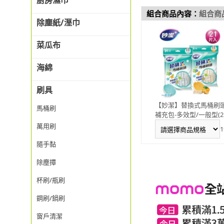
廚房濕巾
組合商品內容：
組合商
除塵紙/溼巾
菜瓜布
海綿
刷具
【妙潔】替換式馬桶刷
馬桶刷
補充包-多效型/一般型(2
片刷頭)
萬用刷
1
隨手黏
除塵撢
杯刷/瓶刷
鋼刷/鍋刷
窗戶清潔