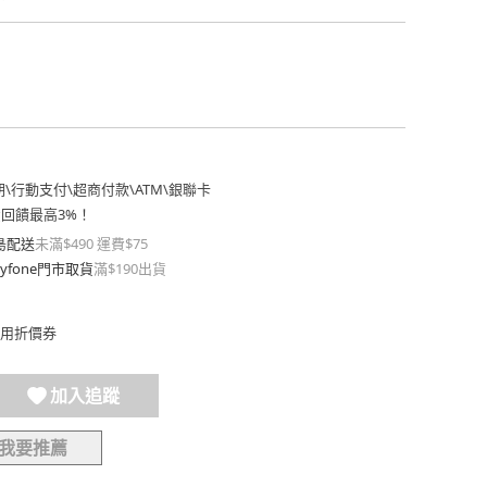
期
\
行動支付
\
超商付款
\
ATM
\
銀聯卡
費回饋最高3%！
島配送
未滿$490 運費$75
yfone門市取貨
滿$190出貨
用折價券
加入追蹤
我要推薦