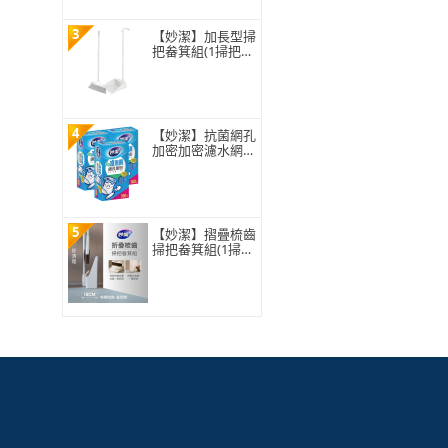
3
【妙潔】加長型掃
把畚箕組(1掃把+1
畚箕)
4
【妙潔】抗菌網孔
加密加密濾水網-
超值3入組(160枚/
盒)
5
【妙潔】摺疊梳齒
掃把畚箕組(1掃把
+1畚箕)