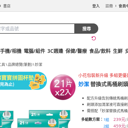
書店
登入
註冊
會員
搜尋
手機/相機
電腦/組件
3C週邊
保健/醫療
食品/飲料
生鮮
工具
\
品牌總覽(筆劃)
\
妙潔
小花包裝新升級 多組更優
妙潔
替換式馬桶刷頭補
配方升級告別傳統馬桶刷
刷頭添加清潔液可直接刷
需搭配「妙潔替換式馬桶
239元
多組數方案：
1組
459元
2組