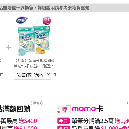
品無法單一退換貨，詳細說明請參考退換貨需知
頭
【妙潔】替換式馬桶刷頭
1
補充包-多效型/一般型(21
片刷頭)
件
1
件