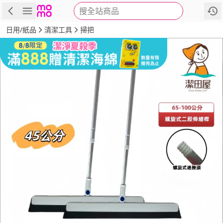
搜全站商品
商品
評價
詳情
規格
推薦
日用/紙品
清潔工具
掃把