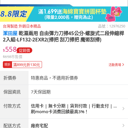
台灣製造 外銷日本精品
品號：
12976250
潔田屋
乾濕兩用 自由彈力刀掃45公分-螺旋式二段伸縮桿
2入組-LF132-2EXR2(掃把 刮刀掃把 魔術刮掃)
558
$
促銷價
$
658
市售價
滿899元折130元
現折
活動賣場
折價券
特惠商品，不適用折價券
保固資訊
7天保固期
付款方式
信用卡 | 無卡分期 | 貨到付款 | 行動支付 | 超
商付款 | ATM | 銀聯卡
刷momo卡消費回饋最高3%！
配送方式
廠商宅配