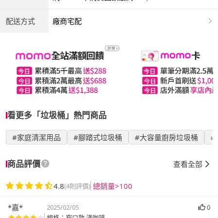
配送方式
廠商宅配
看更多「垃圾桶」熱門商品
#家庭清潔用品
#腳踏式垃圾桶
#大容量廚房垃圾桶
#
商品評價
查看全部
4.8
總銷量>100
(4則評價)
*嘉*
2025/02/05
0
規格：窄口款 淺咖啡