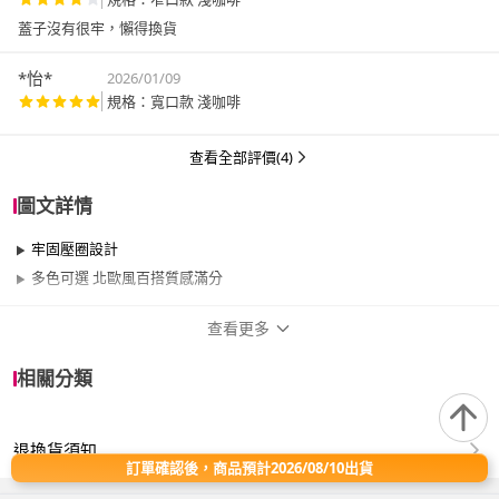
蓋子沒有很牢，懶得換貨
*怡*
2026/01/09
規格：寬口款 淺咖啡
查看全部評價(4)
圖文詳情
牢固壓圈設計
多色可選 北歐風百搭質感滿分
查看更多
商品規格
相關分類
類型
有蓋
退換貨須知
容量
21-30L
訂單確認後，商品預計2026/08/10出貨