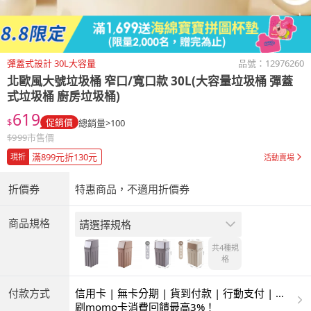
彈蓋式設計 30L大容量
品號：
12976260
北歐風大號垃圾桶 窄口/寬口款 30L(大容量垃圾桶 彈蓋
式垃圾桶 廚房垃圾桶)
619
$
促銷價
總銷量>100
$
999
市售價
滿899元折130元
現折
活動賣場
折價券
特惠商品，不適用折價券
商品規格
請選擇規格
共4種
規
格
付款方式
信用卡 | 無卡分期 | 貨到付款 | 行動支付 | 超
商付款 | ATM | 銀聯卡
刷momo卡消費回饋最高3%！