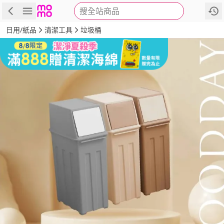
搜全站商品
商品
評價
詳情
規格
推薦
日用/紙品
清潔工具
垃圾桶