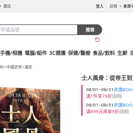
書店
登入
註冊
會員
搜尋
手機/相機
電腦/組件
3C週邊
保健/醫療
食品/飲料
生鮮
科
\
中國史地
\
通史
士人風骨：從帝王到
08/01~08/31
非讀BOO
滿1件享79折
(說明)
08/01~08/31
非讀BOO
滿899元再享9折
(說明)