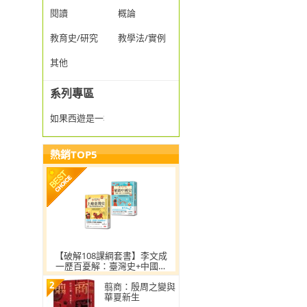
閱讀
概論
教育史/研究
教學法/實例
其他
系列專區
如果西遊是一群喵
熱銷TOP5
【破解108課綱套書】李文成
一歷百憂解：臺灣史+中國史
（贈大事記年表）
2
翦商：殷周之變與
華夏新生