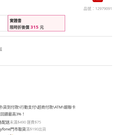
品號：
12979091
實體書
315
限時折後價
元
報
期
\
貨到付款
\
行動支付
\
超商付款
\
ATM
\
銀聯卡
費回饋最高3%！
島配送
未滿$490 運費$75
yfone門市取貨
滿$190出貨