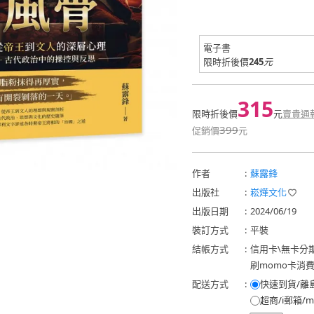
電子書
限時折後價
245
元
315
限時折後價
元
賣貴通
399
促銷價
元
作者
:
蘇露鋒
出版社
:
崧燁文化
出版日期
:
2024/06/19
裝訂方式
:
平裝
結帳方式
:
信用卡
\
無卡分
刷momo卡消
配送方式
:
快速到貨/離
超商/i郵箱/m