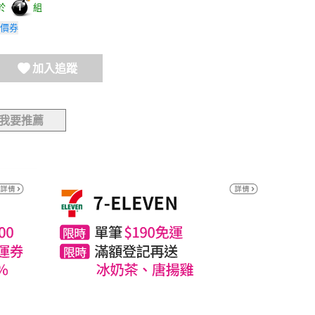
於
組
1
價券
加入追蹤
我要推薦