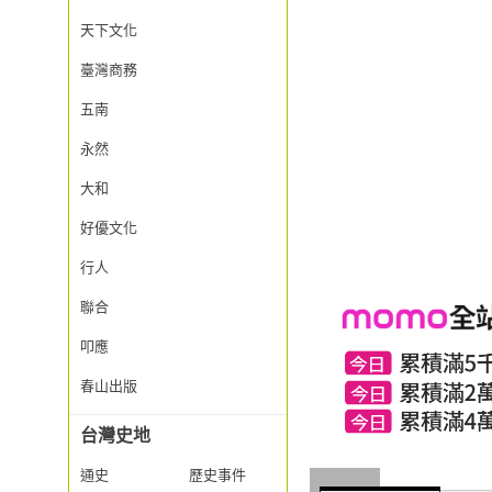
天下文化
臺灣商務
五南
永然
大和
好優文化
行人
聯合
叩應
春山出版
台灣史地
通史
歷史事件