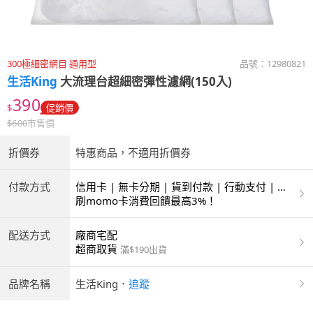
300極細密網目 通用型
品號：
12980821
生活King
大流理台超細密彈性濾網(150入)
390
$
促銷價
$
600
市售價
折價券
特惠商品，不適用折價券
付款方式
信用卡 | 無卡分期 | 貨到付款 | 行動支付 | 超
商付款 | ATM | 銀聯卡
刷momo卡消費回饋最高3%！
配送方式
廠商宅配
超商取貨
滿$190出貨
品牌名稱
生活King
．
追蹤