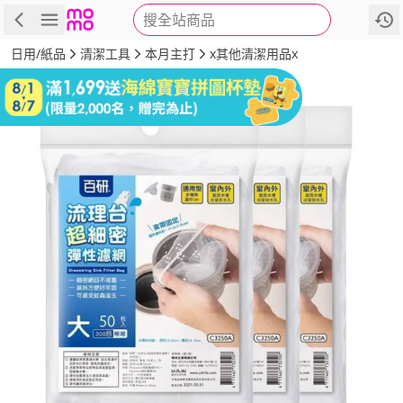
搜全站商品
商品
評價
詳情
規格
推薦
日用/紙品
清潔工具
本月主打
x其他清潔用品x