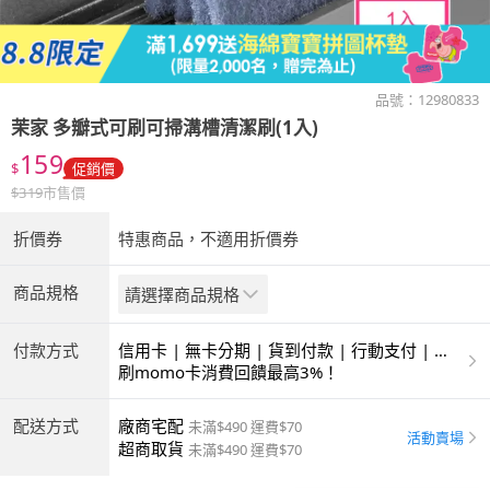
品號：
12980833
茉家
多瓣式可刷可掃溝槽清潔刷(1入)
159
$
促銷價
$
319
市售價
折價券
特惠商品，不適用折價券
商品規格
請選擇商品規格
付款方式
信用卡 | 無卡分期 | 貨到付款 | 行動支付 | 超
商付款 | ATM | 銀聯卡
刷momo卡消費回饋最高3%！
配送方式
廠商宅配
未滿$490 運費$70
活動賣場
超商取貨
未滿$490 運費$70