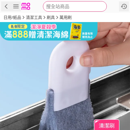
搜全站商品
商品
評價
詳情
規格
推薦
日用/紙品
清潔工具
刷具
萬用刷