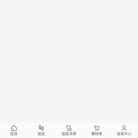
首頁
逛逛
追蹤清單
購物車
會員中心