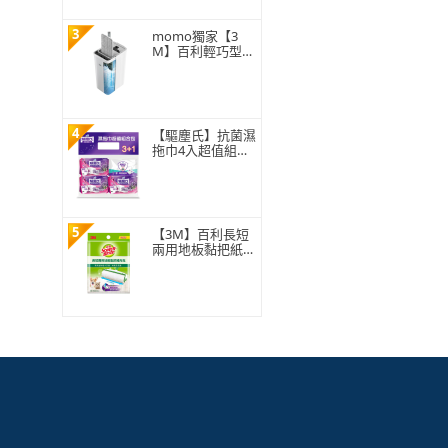
3
momo獨家【3
M】百利輕巧型免
手洗平板拖把刮水
桶(1桿1桶3吸水
布)
4
【驅塵氏】抗菌濕
拖巾4入超值組合
包
5
【3M】百利長短
兩用地板黏把紙捲
補充包150張