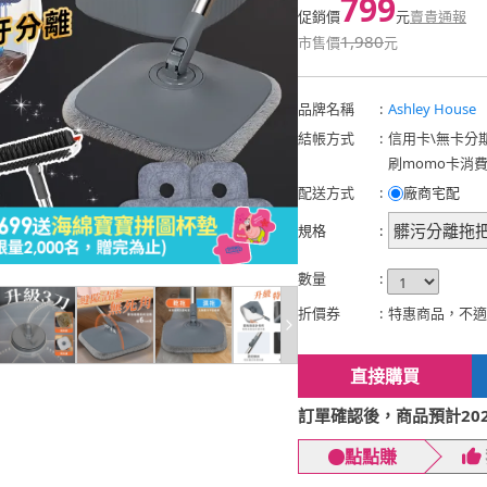
799
促銷價
元
賣貴通報
1,980
市售價
元
品牌名稱
:
Ashley House
結帳方式
:
信用卡
\
無卡分
刷momo卡消
配送方式
:
廠商宅配
髒污分離拖把
規格
:
數量
:
折價券
:
特惠商品，不適
直接購買
訂單確認後，商品預計2026
點點賺