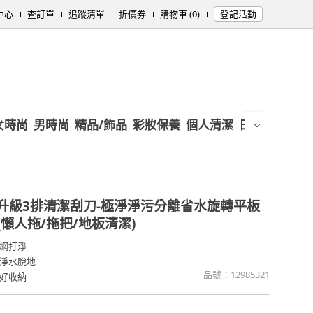
中心
查訂單
追蹤清單
折價券
購物車 (0)
登記活動
女時尚
男時尚
精品/飾品
彩妝保養
個人清潔
日用/紙品
母
升級3排清潔刮刀-極淨淨污分離省水旋轉平板
(懶人拖/拖把/地板清潔)
網打淨
淨水脫地
品號：
12985321
好收納