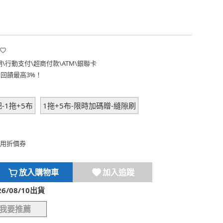
期
\
行動支付
\
超商付款
\
ATM
\
銀聯卡
費回饋最高3%！
-1拖+5布
1拖+5布-限時加碼贈-縫隙刷
用折價券
放入購物車
加入追蹤
/08/10出貨
我要推薦