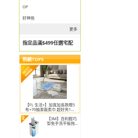
OP
好神拖
更多
指定品滿$499任選宅配
熱銷TOP5
【FL 生活+】加寬加長款贈5
布+70抽潔面柔巾 超好夾1秒
換布洗臉巾環保拖把
2
【3M】百利輕巧
型免手洗平板拖把
刮水桶(1桿1桶3吸
水布)