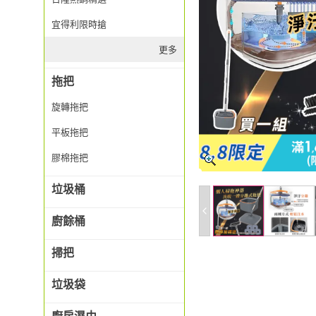
宜得利限時搶
更多
拖把
旋轉拖把
平板拖把
膠棉拖把
垃圾桶
廚餘桶
掃把
垃圾袋