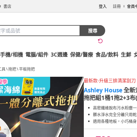
書店
登入
註冊
會員
搜尋
手機/相機
電腦/組件
3C週邊
保健/醫療
食品/飲料
生鮮
工具
\
拖把
\
平板拖把
最新款-升級三排清潔刮刀
Ashley House
全新
拖把組1桶1拖2+3布
高密纖維脫布污水粉塵一
髒水淨水完全分離只用乾
適用各種地板，小巧桶身