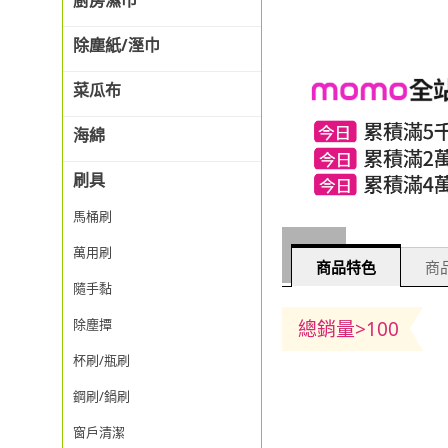
廚房濕巾
除塵紙/溼巾
菜瓜布
海綿
刷具
馬桶刷
萬用刷
商品特色
商品
隨手黏
除塵撢
總銷量>100
杯刷/瓶刷
鋼刷/鍋刷
窗戶清潔