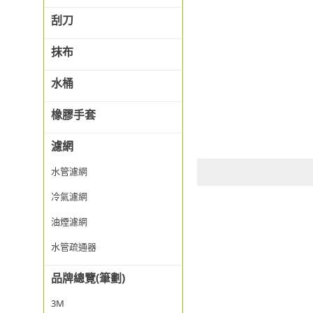
刮刀
抹布
水桶
橡膠手套
濾網
水管濾網
冷氣濾網
油煙濾網
水管疏通器
品牌總覽(筆劃)
3M