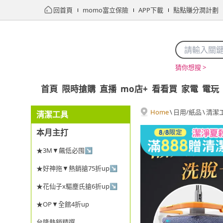
回首頁
momo富立保險
APP下載
點點賺分潤計劃
猜你想搜 >
首頁
限時搶購
直播
mo店+
看看買
家電
電玩
Home
\
日用/紙品
\
清潔
清潔工具
本月主打
★3M▼飆低必囤↘
★好神拖▼熱銷搶75折up↘
★花仙子x驅塵氏搶6折up↘
★OP▼全館4折up
台隆熱銷精選