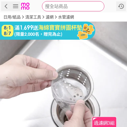
搜全站商品
商品
評價
詳情
規格
推薦
日用/紙品
清潔工具
濾網
水管濾網