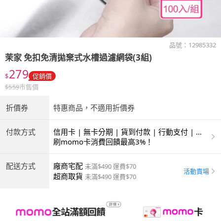
品號：
12985332
茉家
免扣免清拋棄式水槽過濾網袋(3組)
279
$
促銷價
$
559
市售價
折價券
特惠商品，不適用折價券
付款方式
信用卡 | 無卡分期 | 貨到付款 | 行動支付 | 超
商付款 | ATM | 銀聯卡 | 銀行帳戶付款
刷momo卡消費回饋最高3%！
配送方式
廠商宅配
未滿$490 運費$70
活動賣場
超商取貨
未滿$490 運費$70