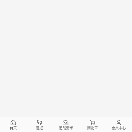
首頁
逛逛
追蹤清單
購物車
會員中心