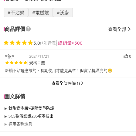
#不沾鍋
#電磁爐
#沃廚
商品評價
查看全部
5.0
總銷量>500
(1則評價)
*依*
2024/11/21
0
規格：無
新鍋不沾是應該的，長期使用才能見真章！但實品挺漂亮的😁
查看全部評價(1)
圖文詳情
鈦陶瓷塗層×硬陽雙重防護
SGS歐盟認證235項零檢出
適用各種爐具