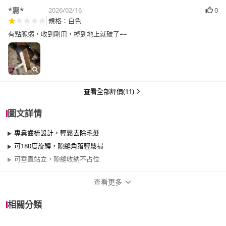
*惠*
2026/02/16
0
規格：白色
有點脆弱，收到剛用，掉到地上就破了==
查看全部評價(11)
圖文詳情
專業齒梳設計，輕鬆去除毛髮
可180度旋轉，隙縫角落輕鬆掃
可垂直站立，隙縫收納不占位
查看更多
商品規格
相關分類
適用於
臥室、客廳、廚房、陽台、餐廳、室內、室
外、玄關