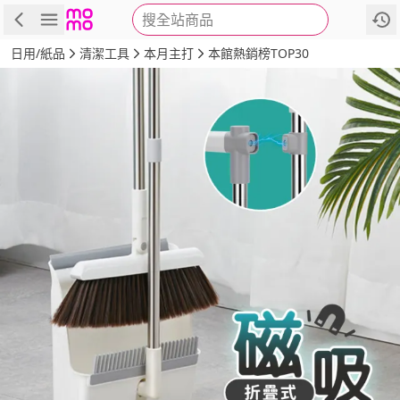
搜全站商品
商品
評價
詳情
規格
推薦
日用/紙品
清潔工具
本月主打
本館熱銷榜TOP30