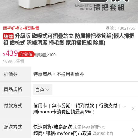
開學好禮☆補齊裝備
品號：
13021756
升級版 磁吸式可摺疊站立 防風掃把畚箕組(懶人掃把
祖 齒梳式 隙縫清潔 掃毛髮 家用掃把組 除塵)
439
$
促銷價
總銷量>100
$
899
市售價
折價券
特惠商品，不適用折價券
商品規格
白色
付款方式
信用卡 | 無卡分期 | 貨到付款 | 行動支付 | 超
商付款 | ATM | 銀聯卡
刷momo卡消費回饋最高3%！
配送方式
快速到貨/離島配送
未滿$490 運費$75
超商/i郵箱/myfone門市取貨
滿$190出貨