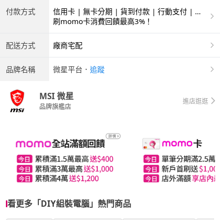
付款方式
信用卡 | 無卡分期 | 貨到付款 | 行動支付 | 超
商付款 | 銀聯卡
刷momo卡消費回饋最高3%！
配送方式
廠商宅配
品牌名稱
微星平台
．
追蹤
MSI 微星
進店逛逛
品牌旗艦店
看更多「DIY組裝電腦」熱門商品