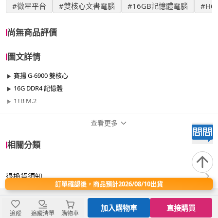
#微星平台
#雙核心文書電腦
#16GB記憶體電腦
#H
尚無商品評價
圖文詳情
賽揚 G-6900 雙核心
16G DDR4 記憶體
1TB M.2
查看更多
商品規格
相關分類
品牌名稱
微星平台
退換貨須知
效能
400W以下
訂單確認後，商品預計2026/08/10出貨
晶片
無顯示卡晶片
加入購物車
直接購買
追蹤
追蹤清單
購物車