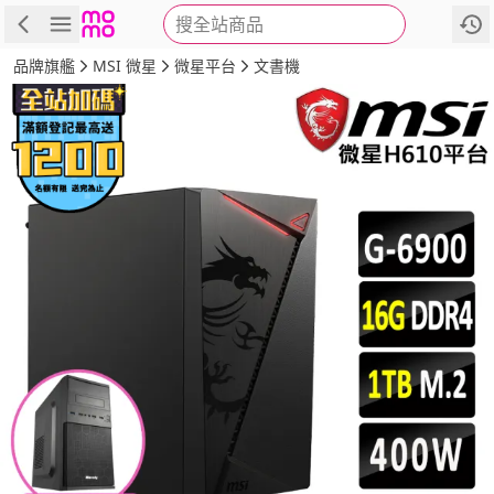
搜全站商品
商品
評價
詳情
規格
推薦
品牌旗艦
MSI 微星
微星平台
文書機