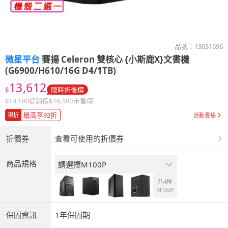
品號：
13031696
微星平台
賽揚 Celeron 雙核心 {小斯鹿X}文書機
(G6900/H610/16G D4/1TB)
13,612
$
限時折後價
$
14,180
促銷價
$
16,180
市售價
最高享92折
現折
活動賣場
折價券
查看可使用的折價券
商品規格
請選擇M100P
共4種
M100P
保固資訊
1年保固期