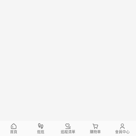
首頁
逛逛
追蹤清單
購物車
會員中心