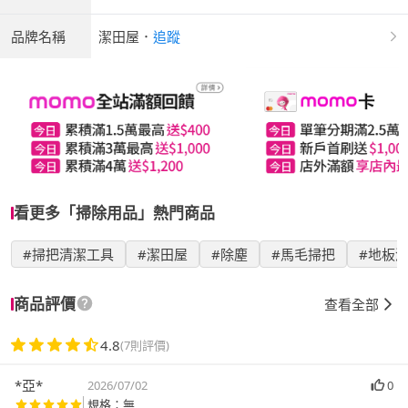
品牌名稱
潔田屋
．
追蹤
看更多「掃除用品」熱門商品
#掃把清潔工具
#潔田屋
#除塵
#馬毛掃把
#地板
商品評價
查看全部
4.8
(7則評價)
*亞*
2026/07/02
0
規格：無