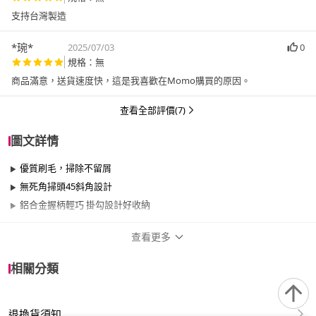
支持台灣製造
*琬*
2025/07/03
0
規格：無
商品滿意，送貨速度快，這是我喜歡在Momo購買的原因。
查看全部評價(7)
圖文詳情
優質刷毛，掃除不留屑
無死角掃頭45斜角設計
鋁合金握柄輕巧 掛勾設計好收納
查看更多
商品規格
相關分類
品牌名稱
潔田屋
退換貨須知
適用於
臥室、客廳、廚房、門、門櫃、陽台、餐廳、