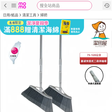
搜全站商品
商品
評價
詳情
規格
推薦
日用/紙品
清潔工具
掃把