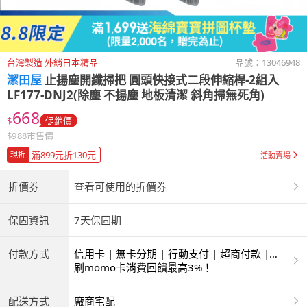
台灣製造 外銷日本精品
品號：
13046948
潔田屋
止揚塵開纖掃把 圓頭快接式二段伸縮桿-2組入
LF177-DNJ2(除塵 不揚塵 地板清潔 斜角掃無死角)
668
$
促銷價
$
988
市售價
滿899元折130元
現折
活動賣場
折價券
查看可使用的折價券
保固資訊
7天保固期
付款方式
信用卡 | 無卡分期 | 行動支付 | 超商付款 |
ATM | 銀聯卡
刷momo卡消費回饋最高3%！
配送方式
廠商宅配