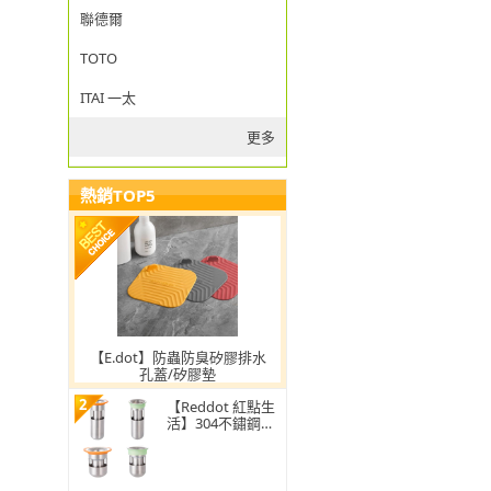
聯德爾
TOTO
ITAI 一太
更多
熱銷TOP5
【E.dot】防蟲防臭矽膠排水
孔蓋/矽膠墊
2
【Reddot 紅點生
活】304不鏽鋼防
蟲防臭地漏芯(地
漏芯/落水頭/不鏽
鋼地漏/地漏/地漏
塞/防蟲)