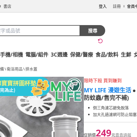
書店
登入
註冊
會員
搜尋
手機/相機
電腦/組件
3C週邊
保健/醫療
食品/飲料
生鮮
備
\
衛浴用品
\
排水蓋
限時下殺 買到賺到
MY LIFE 漫遊生活
防蚊蟲/售完不補)
倒三角濾芯避免脫落
加大孔過濾網可防止阻塞
249
促銷價
元
賣貴通報