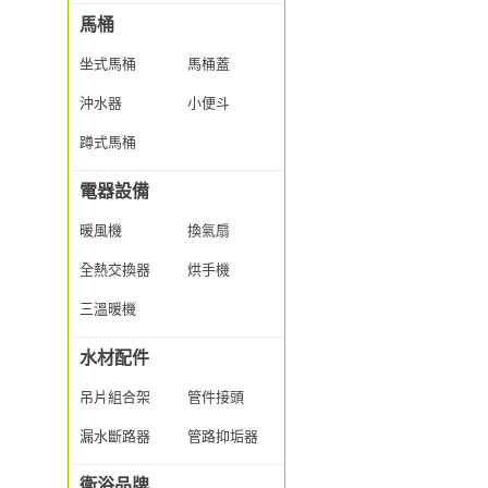
馬桶
坐式馬桶
馬桶蓋
沖水器
小便斗
蹲式馬桶
電器設備
暖風機
換氣扇
全熱交換器
烘手機
三溫暖機
水材配件
吊片組合架
管件接頭
漏水斷路器
管路抑垢器
衛浴品牌