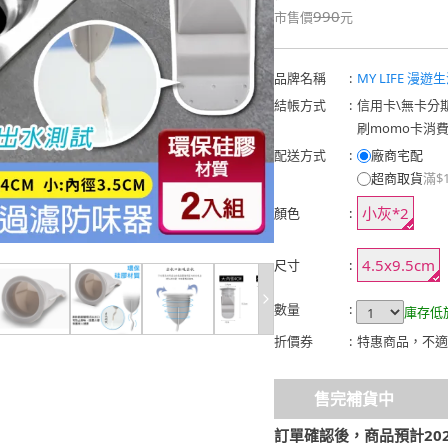
990
市售價
元
品牌名稱
:
MY LIFE 漫遊
結帳方式
:
信用卡
\
無卡分
刷momo卡消
配送方式
:
廠商宅配
超商取貨
滿$
小灰*2
顏色
:
4.5x9.5cm
尺寸
:
數量
:
庫存低
折價券
:
特惠商品，不適
售完補貨中
訂單確認後，商品預計2026