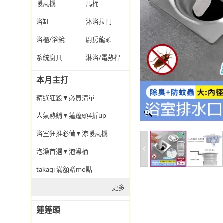
暖風機
馬桶
浴缸
沐浴拉門
浴櫃/浴鏡
廚房龍頭
系統廚具
淋浴/電熱桿
本月主打
精選狂殺▼必買清單
人氣熱銷▼蓮蓬頭4折up
浴室狂推必備▼涼暖風機
泡澡首選▼泡澡桶
takagi 滿額贈mo點
更多
蓮蓬頭