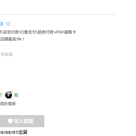
生活
期
\
貨到付款
\
行動支付
\
超商付款
\
ATM
\
銀聯卡
費回饋最高3%！
190出貨
於
組
2
用折價券
加入追蹤
/08/07出貨