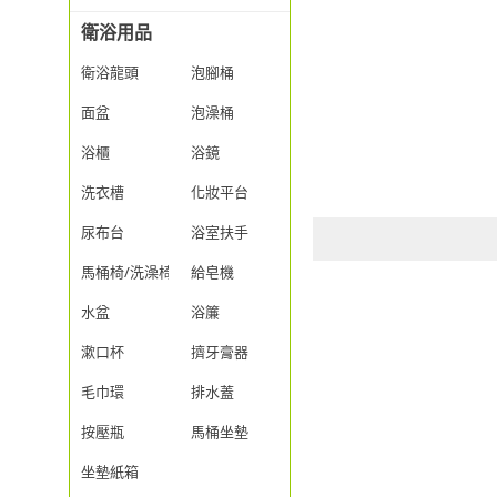
衛浴用品
衛浴龍頭
泡腳桶
面盆
泡澡桶
浴櫃
浴鏡
洗衣槽
化妝平台
尿布台
浴室扶手
馬桶椅/洗澡椅
給皂機
水盆
浴簾
漱口杯
擠牙膏器
毛巾環
排水蓋
按壓瓶
馬桶坐墊
坐墊紙箱