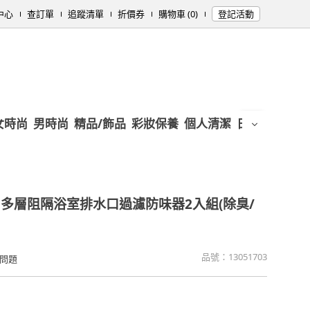
中心
查訂單
追蹤清單
折價券
購物車 (0)
登記活動
女時尚
男時尚
精品/飾品
彩妝保養
個人清潔
日用/紙品
母
● 多層阻隔浴室排水口過濾防味器2入組(除臭/
品號：
13051703
問題