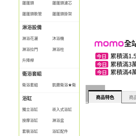
蓮蓬頭
蓮蓬頭濾芯
蓮蓬頭軟管
蓮蓬頭掛架
淋浴設備
淋浴花灑
沐浴機
淋浴拉門
淋浴柱
升降桿
衛浴套組
衛浴套組
凱撒衛浴★衛浴套組
商品特色
商品
浴缸
獨立浴缸
崁入式浴缸
按摩浴缸
淋浴盆
套裝浴缸
浴缸配件