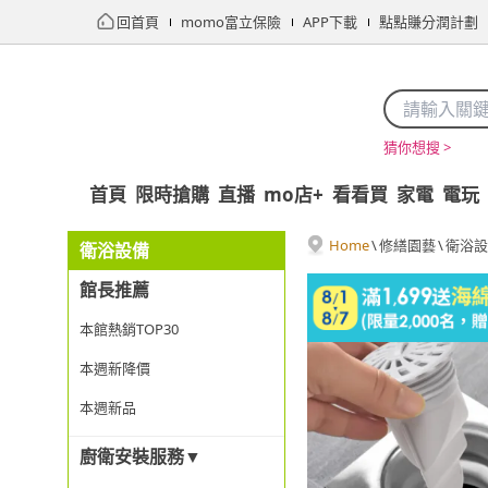
回首頁
momo富立保險
APP下載
點點賺分潤計劃
猜你想搜 >
首頁
限時搶購
直播
mo店+
看看買
家電
電玩
Home
\
修繕園藝
\
衛浴設
衛浴設備
館長推薦
本館熱銷TOP30
本週新降價
本週新品
廚衛安裝服務▼