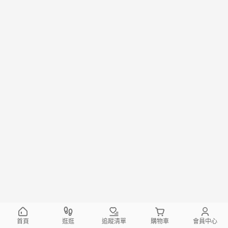
首頁
逛逛
追蹤清單
購物車
會員中心