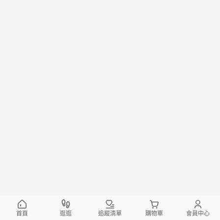
首頁
逛逛
追蹤清單
購物車
會員中心