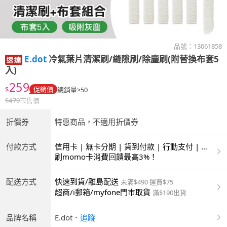
品號：
13061858
E.dot
冷氣葉片清潔刷/縫隙刷/除塵刷(附替換布套5
入)
259
$
促銷價
總銷量>50
$
479
市售價
折價券
特惠商品，不適用折價券
付款方式
信用卡 | 無卡分期 | 貨到付款 | 行動支付 | 超
商付款 | ATM | 銀聯卡
刷momo卡消費回饋最高3%！
配送方式
快速到貨/離島配送
未滿$490 運費$75
超商/i郵箱/myfone門市取貨
滿$190出貨
品牌名稱
E.dot
．
追蹤