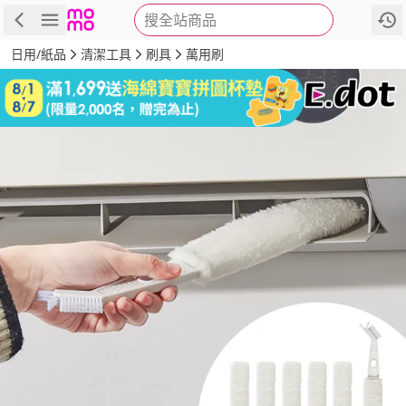
搜全站商品
商品
評價
詳情
規格
推薦
日用/紙品
清潔工具
刷具
萬用刷