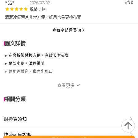
*品*
2026/07/02
0
規格：無
清潔冷氣葉片非常方便，好用也易更換布套
查看全部評價(8)
圖文詳情
布套拆卸替換方便，有效吸附灰塵
尾部小刷，清理縫隙
適用百葉窗、車內出風口
查看更多
商品規格
相關分類
品牌名稱
E.dot
退換貨須知
適用於
室內、窗戶
快速到貨說明