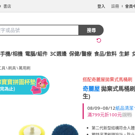
書店
登入
註冊
會員
搜尋
手機/相機
電腦/組件
3C週邊
保健/醫療
食品/飲料
生鮮
工具
\
刷具
\
萬用刷
搭配奇麗屋拋棄式馬桶刷
奇麗屋
拋棄式馬桶刷
生)
08/09~08/12
紙品清潔▼
滿799元折100元
(說明)
第二代新型結構符合人體
獨特滾溝刷頭設計，防止