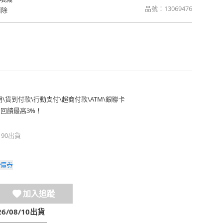
品號：
13069476
清除
期
\
貨到付款
\
行動支付
\
超商付款
\
ATM
\
銀聯卡
費回饋最高3%！
190出貨
價券
加入追蹤
/08/10出貨