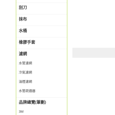
刮刀
抹布
水桶
橡膠手套
濾網
水管濾網
冷氣濾網
油煙濾網
水管疏通器
品牌總覽(筆劃)
3M