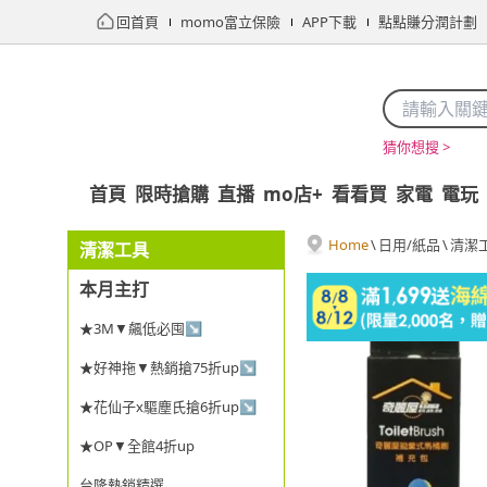
回首頁
momo富立保險
APP下載
點點賺分潤計劃
猜你想搜 >
首頁
限時搶購
直播
mo店+
看看買
家電
電玩
Home
\
日用/紙品
\
清潔
清潔工具
本月主打
★3M▼飆低必囤↘
★好神拖▼熱銷搶75折up↘
★花仙子x驅塵氏搶6折up↘
★OP▼全館4折up
台隆熱銷精選