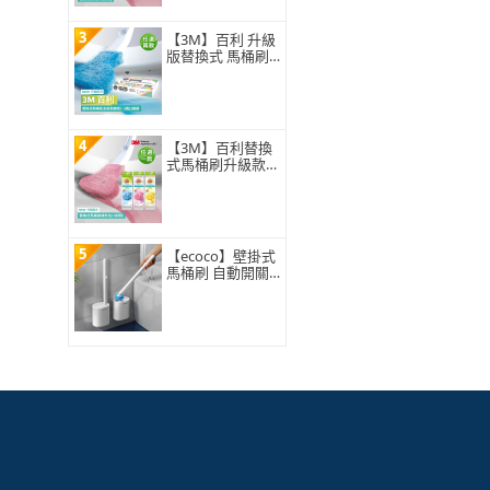
3
【3M】百利 升級
版替換式 馬桶刷
特惠組(可任選2
組)
4
【3M】百利替換
式馬桶刷升級款
補充包-5刷頭入
(薰衣草/香檸/無
香 可任選)
5
【ecoco】壁掛式
馬桶刷 自動開關
蓋 一次性拋棄式3
60°旋轉刷頭 浴室
廁所清潔 附8入刷
頭 替換補充包