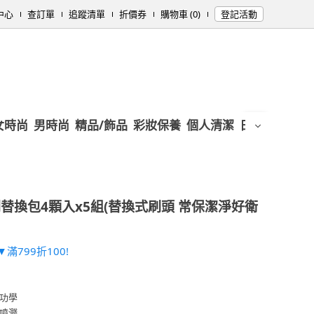
中心
查訂單
追蹤清單
折價券
購物車 (0)
登記活動
女時尚
男時尚
精品/飾品
彩妝保養
個人清潔
日用/紙品
母
替換包4顆入x5組(替換式刷頭 常保潔淨好衛
滿799折100!
功學
噴濺