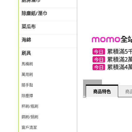
廚房濕巾
除塵紙/溼巾
菜瓜布
海綿
刷具
馬桶刷
萬用刷
隨手黏
商品特色
商品
除塵撢
杯刷/瓶刷
鋼刷/鍋刷
窗戶清潔