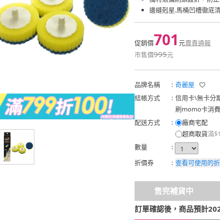
邊縫剋星.馬桶凹槽徹底
701
促銷價
元
賣貴通報
995
市售價
元
品牌名稱
:
奇麗屋
結帳方式
:
信用卡
\
無卡分
刷momo卡消
配送方式
:
廠商宅配
超商取貨
滿$
數量
:
折價券
:
查看可使用的折
售完補貨中
訂單確認後，商品預計2026