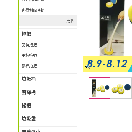
宜得利限時搶
更多
拖把
旋轉拖把
平板拖把
膠棉拖把
垃圾桶
廚餘桶
掃把
垃圾袋