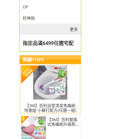
OP
好神拖
更多
指定品滿$499任選宅配
熱銷TOP5
【3M】百利浴室清潔馬桶刷
特惠組-小蘇打配方(任選一組)
2
【3M】百利替換
式馬桶刷升級款
補充包-15刷頭入
(薰衣草/香檸/無
香 可任選)