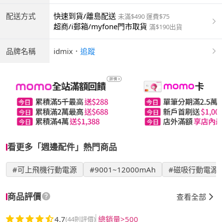
配送方式
快速到貨/離島配送
未滿$490 運費$75
超商/i郵箱/myfone門市取貨
滿$190出貨
品牌名稱
idmix
．
追蹤
看更多「週邊配件」熱門商品
#可上飛機行動電源
#9001~12000mAh
#磁吸行動電源
商品評價
查看全部
4.7
總銷量>500
(44則評價)