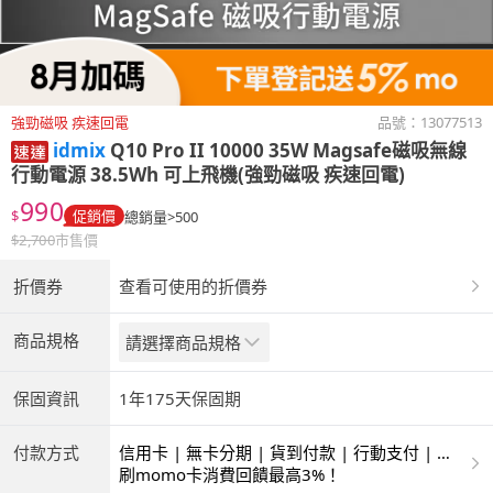
強勁磁吸 疾速回電
品號：
13077513
idmix
Q10 Pro II 10000 35W Magsafe磁吸無線
行動電源 38.5Wh 可上飛機(強勁磁吸 疾速回電)
990
$
促銷價
總銷量>500
$
2,700
市售價
折價券
查看可使用的折價券
商品規格
請選擇商品規格
保固資訊
1年175天保固期
付款方式
信用卡 | 無卡分期 | 貨到付款 | 行動支付 | 超
商付款 | ATM | 銀聯卡
刷momo卡消費回饋最高3%！