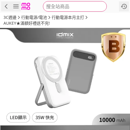
搜全站商品
商品
評價
詳情
規格
推薦
3C週邊
行動電源/電池
行動電源本月主打
AUKEY★滿額好禮送不完!