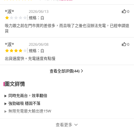
*淑*
2026/06/13
0
規格：白
吸力跟之前在門市買的差很多，而且吸了之後也沒辦法充電，已經申請退
貨
*淑*
2026/06/08
0
規格：白
出貨速度快。充電速度有點慢
查看全部評價(44)
圖文詳情
同時充兩台，效率翻倍
強勁磁吸 穩固不落
無限充電最大輸出達15W
查看更多
商品規格