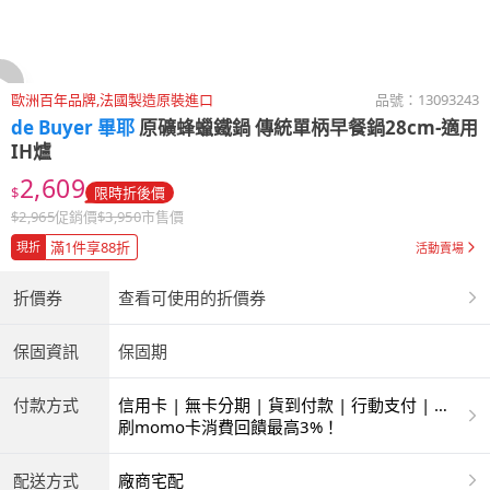
歐洲百年品牌,法國製造原裝進口
品號：
13093243
de Buyer 畢耶
原礦蜂蠟鐵鍋 傳統單柄早餐鍋28cm-適用
IH爐
2,609
$
限時折後價
$
2,965
促銷價
$
3,950
市售價
滿1件享88折
現折
活動賣場
折價券
查看可使用的折價券
保固資訊
保固期
付款方式
信用卡 | 無卡分期 | 貨到付款 | 行動支付 | 超
商付款 | ATM | 銀聯卡
刷momo卡消費回饋最高3%！
配送方式
廠商宅配