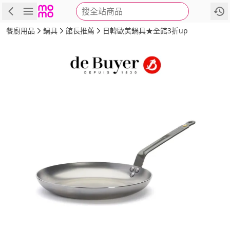
搜全站商品
商品
評價
詳情
規格
推薦
餐廚用品
鍋具
館長推薦
日韓歐美鍋具★全館3折up