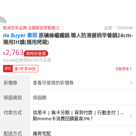
歐洲百年品牌,法國製造原裝進口
品號：
13093246
de Buyer 畢耶
原礦蜂蠟鐵鍋 職人防滑握柄早餐鍋24cm-
適用IH爐(適用烤箱)
2,763
$
限時折後價
$
3,140
促銷價
$
4,185
市售價
滿1件享88折
現折
活動賣場
折價券
查看可使用的折價券
保固資訊
保固期
付款方式
信用卡 | 無卡分期 | 貨到付款 | 行動支付 | 超
商付款 | ATM | 銀聯卡
刷momo卡消費回饋最高3%！
配送方式
廠商宅配