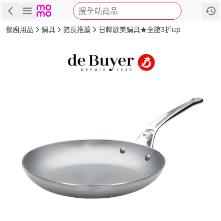
搜全站商品
商品
評價
詳情
規格
推薦
餐廚用品
鍋具
館長推薦
日韓歐美鍋具★全館3折up