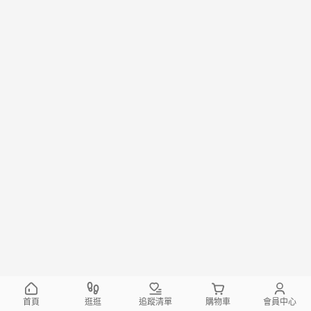
首頁
逛逛
追蹤清單
購物車
會員中心