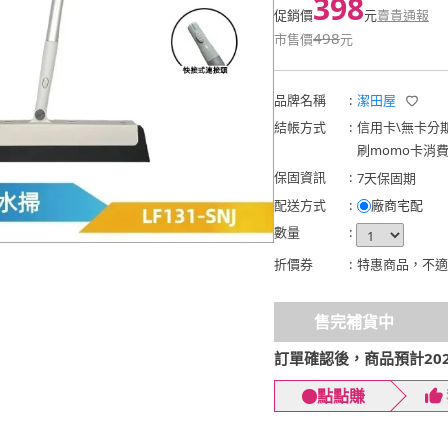
398
促銷價
元
賣貴通報
498
市售價
元
品牌名稱
:
潔田屋
結帳方式
:
信用卡
\
無卡分
刷momo卡消
保固資訊
:
7天保固期
配送方式
:
廠商宅配
數量
:
折價券
:
特惠商品，不適
售完補貨中
訂單確認後，商品預計2026
點點賺