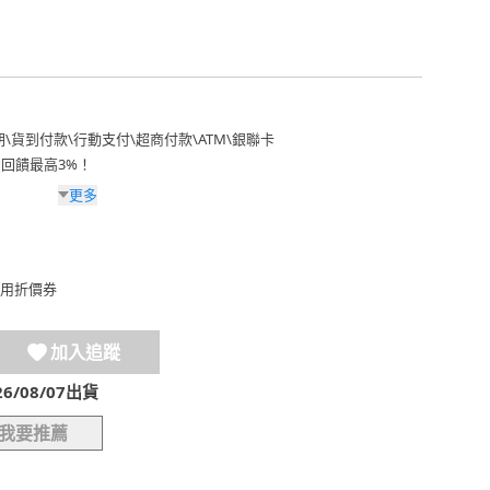
期
\
貨到付款
\
行動支付
\
超商付款
\
ATM
\
銀聯卡
費回饋最高3%！
更多
用折價券
加入追蹤
/08/07出貨
我要推薦