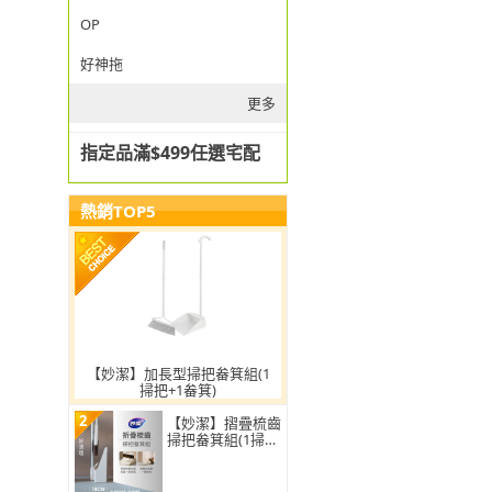
OP
好神拖
更多
指定品滿$499任選宅配
熱銷TOP5
【妙潔】加長型掃把畚箕組(1
掃把+1畚箕)
2
【妙潔】摺疊梳齒
掃把畚箕組(1掃把
+1畚箕)