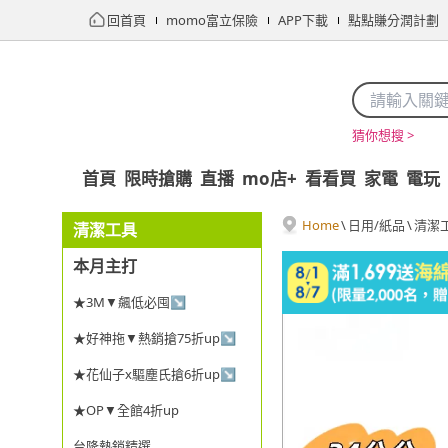
回首頁
momo富立保險
APP下載
點點賺分潤計劃
猜你想搜 >
首頁
限時搶購
直播
mo店+
看看買
家電
電玩
Home
\
日用/紙品
\
清潔
清潔工具
本月主打
★3M▼飆低必囤↘
★好神拖▼熱銷搶75折up↘
★花仙子x驅塵氏搶6折up↘
★OP▼全館4折up
台隆熱銷精選