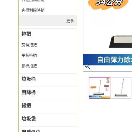
宜得利限時搶
更多
拖把
旋轉拖把
平板拖把
膠棉拖把
垃圾桶
廚餘桶
掃把
垃圾袋