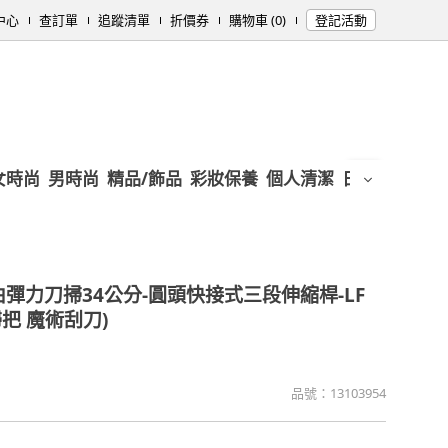
中心
查訂單
追蹤清單
折價券
購物車 (0)
登記活動
女時尚
男時尚
精品/飾品
彩妝保養
個人清潔
日用/紙品
母
由彈力刀掃34公分-圓頭快接式三段伸縮桿-LF
刀掃把 魔術刮刀)
品號：
13103954