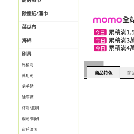
廚房濕巾
除塵紙/溼巾
菜瓜布
海綿
刷具
馬桶刷
商品特色
商品
萬用刷
隨手黏
除塵撢
杯刷/瓶刷
鋼刷/鍋刷
窗戶清潔