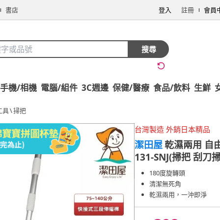
書店
登入
註冊
會員
搜尋
手機/相機
電腦/組件
3C週邊
保健/醫療
食品/飲料
生鮮
工具
\
掃把
台灣製造 外銷日本精品
潔田屋
乾濕兩用 自
131-SNJ(掃把 刮
180度旋轉頭
清潔無死角
乾濕兩用，一沖即淨