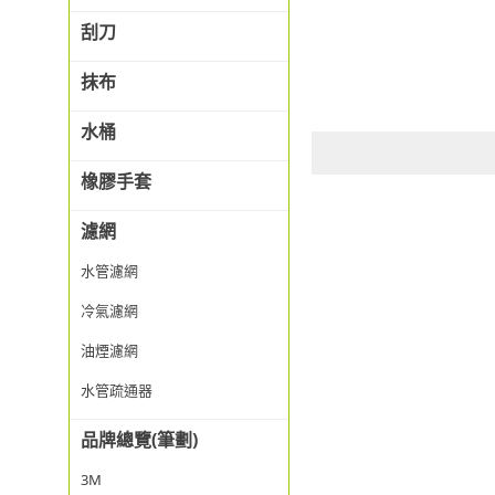
刮刀
抹布
水桶
橡膠手套
濾網
水管濾網
冷氣濾網
油煙濾網
水管疏通器
品牌總覽(筆劃)
3M