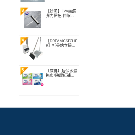
3
【妙潔】EVA無痕
彈力掃把-伸縮款
(1掃把頭+1伸縮
桿)
4
【DREAMCATCHE
R】折疊站立掃把
組 基本款(掃把 掃
具 掃把組 掃把畚
箕組 可折疊畚斗
清潔用具)
5
【威拂】超保水濕
拖巾/除塵紙補充
包組 共64-72片(無
香/清新花香/青檸
柑橘)(2入組)