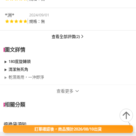
*洲*
2024/09/01
規格：無
查看全部評價(2)
圖文詳情
180度旋轉頭
清潔無死角
乾濕兩用，一沖即淨
查看更多
商品規格
相關分類
品牌名稱
潔田屋
退換貨須知
適用於
臥室、客廳、浴室、廚房、陽台、室內
訂單確認後，商品預計2026/08/10出貨