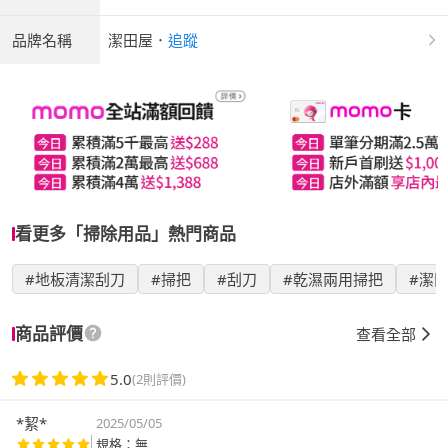
品牌名稱
潔田屋
．
追蹤
看更多「掃除用品」熱門商品
#地板清潔刮刀
#掃把
#刮刀
#乾濕兩用掃把
#潔
商品評價
查看全部
5.0
(2則評價)
*絜*
2025/05/05
規格：無