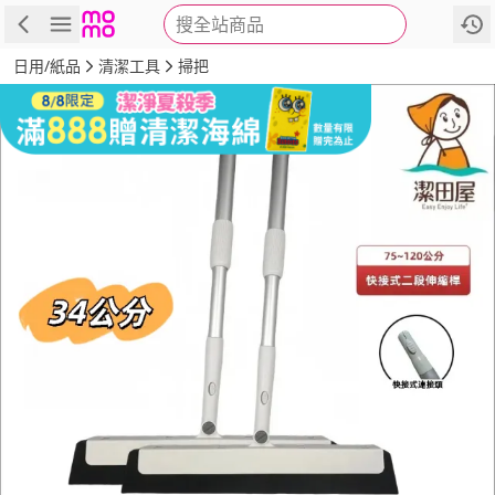
搜全站商品
商品
評價
詳情
規格
推薦
日用/紙品
清潔工具
掃把