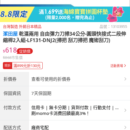
台灣製造 外銷日本精品
品號：
13103955
潔田屋
乾濕兩用 自由彈力刀掃34公分-圓頭快接式二段伸
縮桿2入組-LF131-DNJ2(掃把 刮刀掃把 魔術刮刀)
618
$
促銷價
$
868
市售價
滿899元折130元
現折
活動賣場
折價券
查看可使用的折價券
保固資訊
7天保固期
付款方式
信用卡 | 無卡分期 | 貨到付款 | 行動支付 | 超
商付款 | ATM | 銀聯卡
刷momo卡消費回饋最高3%！
配送方式
廠商宅配