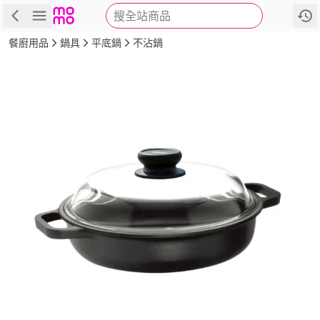
搜全站商品
商品
評價
詳情
規格
推薦
餐廚用品
鍋具
平底鍋
不沾鍋