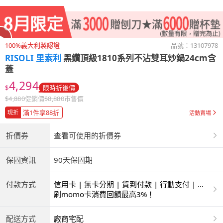
100%義大利製認證
品號：
13107978
RISOLI 里索利
黑鑽頂級1810系列不沾雙耳炒鍋24cm含
蓋
4,294
$
限時折後價
$
4,880
促銷價
$
8,880
市售價
滿1件享88折
現折
活動賣場
折價券
查看可使用的折價券
保固資訊
90天保固期
付款方式
信用卡 | 無卡分期 | 貨到付款 | 行動支付 | 超
商付款 | ATM | 銀聯卡 | 銀行帳戶付款
刷momo卡消費回饋最高3%！
配送方式
廠商宅配