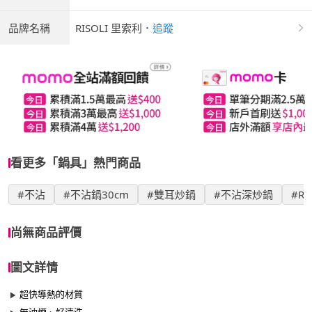
品牌名稱
RISOLI 里索利
．
追蹤
看更多「鍋具」熱門商品
#不沾
#不沾鍋30cm
#雙耳炒鍋
#不沾深炒鍋
#RI
尚無商品評價
圖文詳情
超快導熱的材質